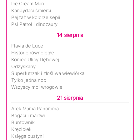
Ice Cream Man
Kandydaci śmierci
Pejzaż w kolorze sepii
Psi Patrol i dinozaury
14 sierpnia
Flavia de Luce
Historie równoległe
Koniec Ulicy Dębowej
Odzyskany
Superfutrzak i złośliwa wiewiórka
Tylko jedna noc
Wszyscy moi wrogowie
21 sierpnia
Arek.Mama.Panorama
Bogaci i martwi
Buntownik
Kręciołek
Księga pustyni