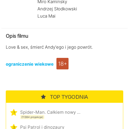
Miro Kaminsky
Andrzej Słodkowski
Luca Mai
Opis filmu
Love & sex, śmierć Andy'ego i jego powrót.
18+
ograniczenie wiekowe
TOP TYGODNIA
Spider-Man. Całkiem nowy dzień
1
(11384 projekcje)
Psi Patrol i dinozaury
2