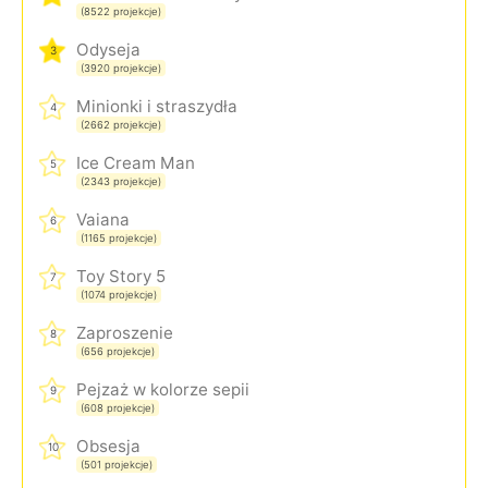
(8522 projekcje)
Odyseja
3
(3920 projekcje)
Minionki i straszydła
4
(2662 projekcje)
Ice Cream Man
5
(2343 projekcje)
Vaiana
6
(1165 projekcje)
Toy Story 5
7
(1074 projekcje)
Zaproszenie
8
(656 projekcje)
Pejzaż w kolorze sepii
9
(608 projekcje)
Obsesja
10
(501 projekcje)