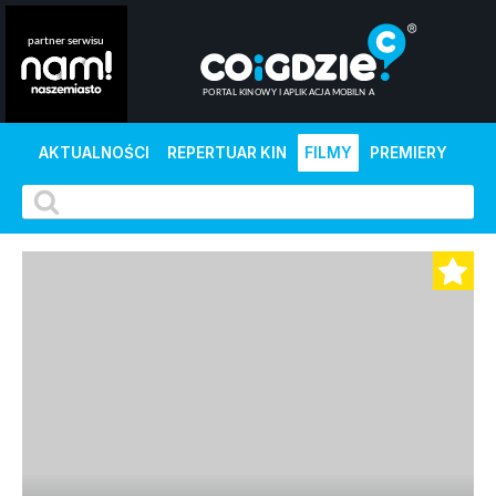
AKTUALNOŚCI
REPERTUAR KIN
FILMY
PREMIERY