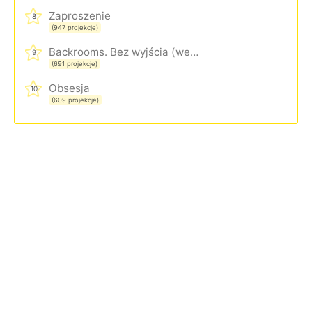
Zaproszenie
8
(947 projekcje)
Backrooms. Bez wyjścia (wersja rozszerzona)
9
(691 projekcje)
Obsesja
10
(609 projekcje)