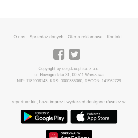
O nas
Sprzedaż danych
Oferta reklamowa
Kontakt
Copyright by coigdzie.pl sp. z o.o.
ul. Nowogrodzka 31, 00-511 Warszawa
NIP: 1182006143, KRS: 0000335060, REGON: 141962729
repertuar kin, baza imprez i wydarzeń dostępne również w: