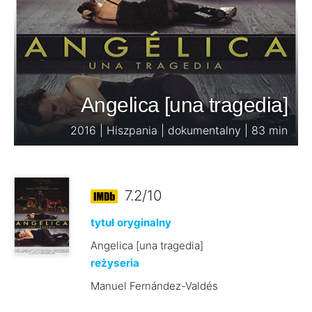
Angelica [una tragedia]
2016 | Hiszpania | dokumentalny | 83 min
7.2/10
tytuł oryginalny
Angelica [una tragedia]
reżyseria
Manuel Fernández-Valdés