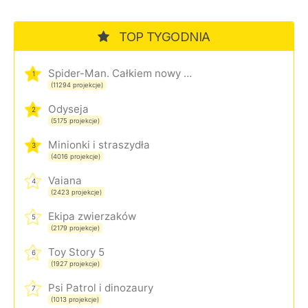
TOP TYGODNIA
Spider-Man. Całkiem nowy dzień
1
(11294 projekcje)
Odyseja
2
(5175 projekcje)
Minionki i straszydła
3
(4016 projekcje)
Vaiana
4
(2423 projekcje)
Ekipa zwierzaków
5
(2179 projekcje)
Toy Story 5
6
(1927 projekcje)
Psi Patrol i dinozaury
7
(1013 projekcje)