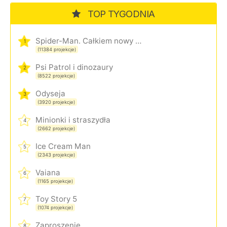
TOP TYGODNIA
Spider-Man. Całkiem nowy dzień
1
(11384 projekcje)
Psi Patrol i dinozaury
2
(8522 projekcje)
Odyseja
3
(3920 projekcje)
Minionki i straszydła
4
(2662 projekcje)
Ice Cream Man
5
(2343 projekcje)
Vaiana
6
(1165 projekcje)
Toy Story 5
7
(1074 projekcje)
Zaproszenie
8