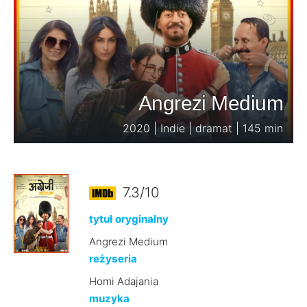
Angrezi Medium
2020 | Indie | dramat | 145 min
7.3/10
tytuł oryginalny
Angrezi Medium
reżyseria
Homi Adajania
muzyka