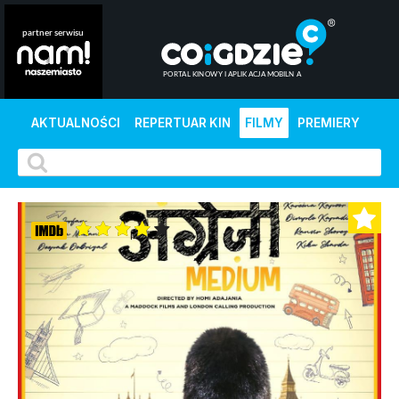
AKTUALNOŚCI
REPERTUAR KIN
FILMY
PREMIERY