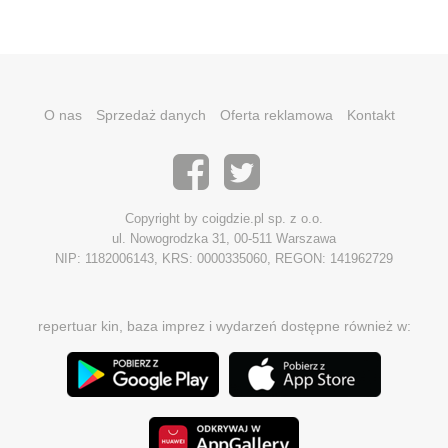
O nas
Sprzedaż danych
Oferta reklamowa
Kontakt
Copyright by coigdzie.pl sp. z o.o.
ul. Nowogrodzka 31, 00-511 Warszawa
NIP: 1182006143, KRS: 0000335060, REGON: 141962729
repertuar kin, baza imprez i wydarzeń dostępne również w: