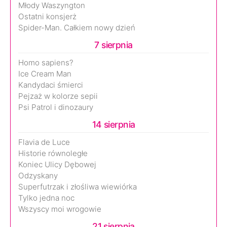
Młody Waszyngton
Ostatni konsjerż
Spider-Man. Całkiem nowy dzień
7 sierpnia
Homo sapiens?
Ice Cream Man
Kandydaci śmierci
Pejzaż w kolorze sepii
Psi Patrol i dinozaury
14 sierpnia
Flavia de Luce
Historie równoległe
Koniec Ulicy Dębowej
Odzyskany
Superfutrzak i złośliwa wiewiórka
Tylko jedna noc
Wszyscy moi wrogowie
21 sierpnia