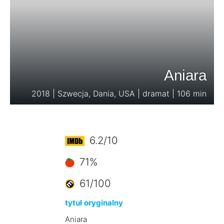
Aniara
2018 | Szwecja, Dania, USA | dramat | 106 min
6.2/10
71%
61/100
tytuł oryginalny
Aniara