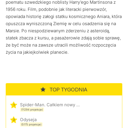
poematu szwedzkiego noblisty Harry’ego Martinsona z
1956 roku. Film, podobnie jak literacki pierwowzór,
opowiada historię załogi statku kosmicznego Aniara, która
opuszcza wyniszczoną Ziemię w celu osadzenia się na
Marsie. Po niespodziewanym zderzeniu z asteroidą,
statek zbacza z kursu, a pasażerowie zdają sobie sprawę,
że być może na zawsze utracili możliwość rozpoczęcia
życia na jakiejkolwiek planecie.
TOP TYGODNIA
Spider-Man. Całkiem nowy dzień
1
(11294 projekcje)
Odyseja
2
(5175 projekcje)