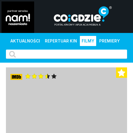
AKTUALNOŚCI
REPERTUAR KIN
FILMY
PREMIERY