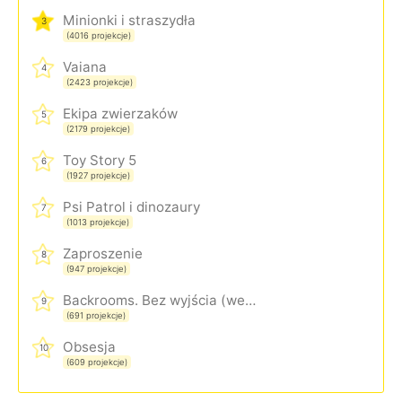
Minionki i straszydła
3
(4016 projekcje)
Vaiana
4
(2423 projekcje)
Ekipa zwierzaków
5
(2179 projekcje)
Toy Story 5
6
(1927 projekcje)
Psi Patrol i dinozaury
7
(1013 projekcje)
Zaproszenie
8
(947 projekcje)
Backrooms. Bez wyjścia (wersja rozszerzona)
9
(691 projekcje)
Obsesja
10
(609 projekcje)