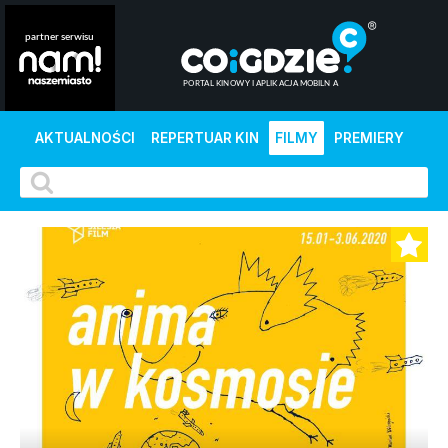
AKTUALNOŚCI
REPERTUAR KIN
FILMY
PREMIERY