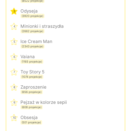
(8522 projekcje)
Odyseja
3
(3920 projekcje)
Minionki i straszydła
4
(2662 projekcje)
Ice Cream Man
5
(2343 projekcje)
Vaiana
6
(1165 projekcje)
Toy Story 5
7
(1074 projekcje)
Zaproszenie
8
(656 projekcje)
Pejzaż w kolorze sepii
9
(608 projekcje)
Obsesja
10
(501 projekcje)