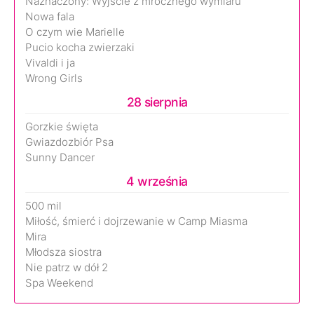
Naznaczony: Wyjście z mrocznego wymiaru
Nowa fala
O czym wie Marielle
Pucio kocha zwierzaki
Vivaldi i ja
Wrong Girls
28 sierpnia
Gorzkie święta
Gwiazdozbiór Psa
Sunny Dancer
4 września
500 mil
Miłość, śmierć i dojrzewanie w Camp Miasma
Mira
Młodsza siostra
Nie patrz w dół 2
Spa Weekend