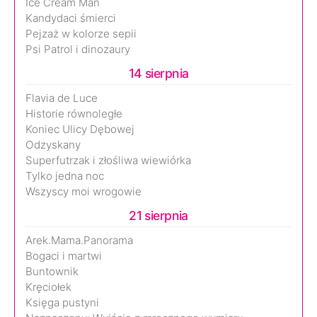
Ice Cream Man
Kandydaci śmierci
Pejzaż w kolorze sepii
Psi Patrol i dinozaury
14 sierpnia
Flavia de Luce
Historie równoległe
Koniec Ulicy Dębowej
Odzyskany
Superfutrzak i złośliwa wiewiórka
Tylko jedna noc
Wszyscy moi wrogowie
21 sierpnia
Arek.Mama.Panorama
Bogaci i martwi
Buntownik
Kręciołek
Księga pustyni