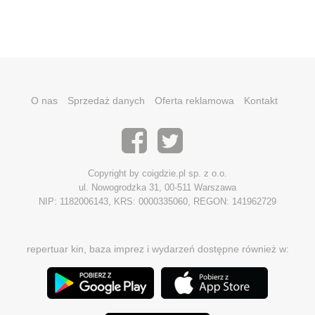
O nas
Sprzedaż danych
Oferta reklamowa
Kontakt
Copyright by coigdzie.pl sp. z o.o.
ul. Nowogrodzka 31, 00-511 Warszawa
NIP: 1182006143, KRS: 0000335060, REGON: 141962729
repertuar kin, baza imprez i wydarzeń dostępne również w: