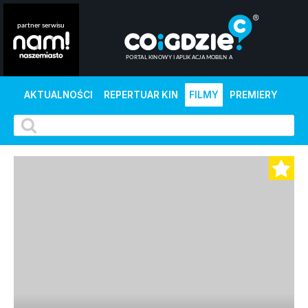
AKTUALNOŚCI
REPERTUAR KIN
FILMY
PREMIERY