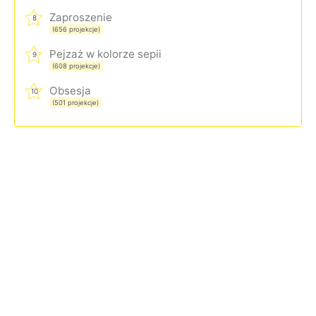
Zaproszenie
8
(656 projekcje)
Pejzaż w kolorze sepii
9
(608 projekcje)
Obsesja
10
(501 projekcje)