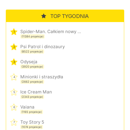
TOP TYGODNIA
Spider-Man. Całkiem nowy dzień
1
(11384 projekcje)
Psi Patrol i dinozaury
2
(8522 projekcje)
Odyseja
3
(3920 projekcje)
Minionki i straszydła
4
(2662 projekcje)
Ice Cream Man
5
(2343 projekcje)
Vaiana
6
(1165 projekcje)
Toy Story 5
7
(1074 projekcje)