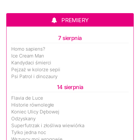
PREMIERY
7 sierpnia
Homo sapiens?
Ice Cream Man
Kandydaci śmierci
Pejzaż w kolorze sepii
Psi Patrol i dinozaury
14 sierpnia
Flavia de Luce
Historie równoległe
Koniec Ulicy Dębowej
Odzyskany
Superfutrzak i złośliwa wiewiórka
Tylko jedna noc
Wszyscy moi wrogowie