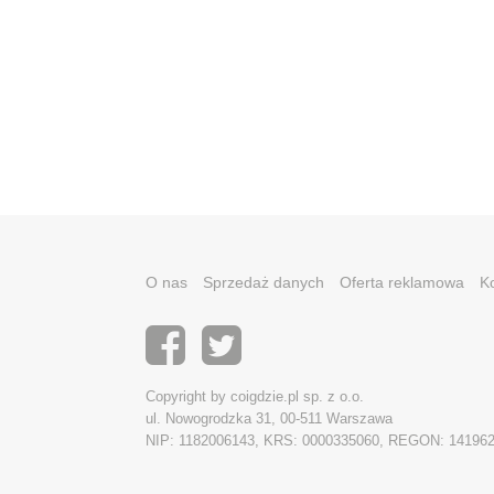
O nas
Sprzedaż danych
Oferta reklamowa
K
Copyright by coigdzie.pl sp. z o.o.
ul. Nowogrodzka 31, 00-511 Warszawa
NIP: 1182006143, KRS: 0000335060, REGON: 14196