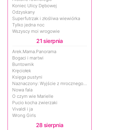
Koniec Ulicy Dębowej
Odzyskany
Superfutrzak i złośliwa wiewiórka
Tylko jedna noc
Wszyscy moi wrogowie
21 sierpnia
Arek.Mama.Panorama
Bogaci i martwi
Buntownik
Kręciołek
Księga pustyni
Naznaczony: Wyjście z mrocznego wymiaru
Nowa fala
O czym wie Marielle
Pucio kocha zwierzaki
Vivaldi i ja
Wrong Girls
28 sierpnia