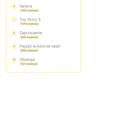
Vaiana
6
(1165 projekcje)
Toy Story 5
7
(1074 projekcje)
Zaproszenie
8
(656 projekcje)
Pejzaż w kolorze sepii
9
(608 projekcje)
Obsesja
10
(501 projekcje)