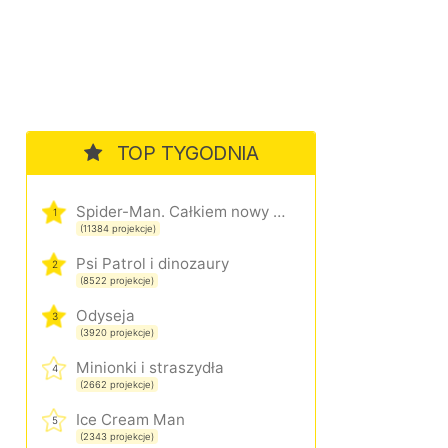
TOP TYGODNIA
Spider-Man. Całkiem nowy dzień
1
(11384 projekcje)
Psi Patrol i dinozaury
2
(8522 projekcje)
Odyseja
3
(3920 projekcje)
Minionki i straszydła
4
(2662 projekcje)
Ice Cream Man
5
(2343 projekcje)