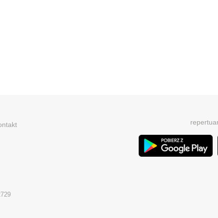
repertua
ontakt
2729