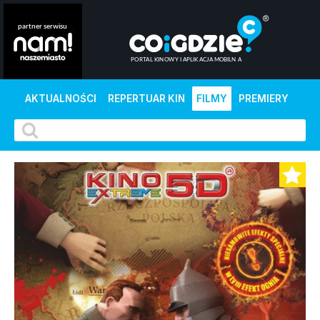
AKTUALNOŚCI
REPERTUAR KIN
FILMY
PREMIERY