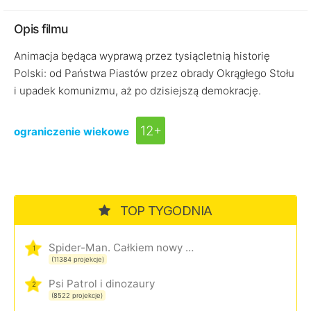
Opis filmu
Animacja będąca wyprawą przez tysiącletnią historię
Polski: od Państwa Piastów przez obrady Okrągłego Stołu
i upadek komunizmu, aż po dzisiejszą demokrację.
12+
ograniczenie wiekowe
TOP TYGODNIA
Spider-Man. Całkiem nowy dzień
1
(11384 projekcje)
Psi Patrol i dinozaury
2
(8522 projekcje)