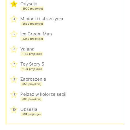
Odyseja
3
(3920 projekcje)
Minionki i straszydła
4
(2662 projekcje)
Ice Cream Man
5
(2343 projekcje)
Vaiana
6
(1165 projekcje)
Toy Story 5
7
(1074 projekcje)
Zaproszenie
8
(656 projekcje)
Pejzaż w kolorze sepii
9
(608 projekcje)
Obsesja
10
(501 projekcje)