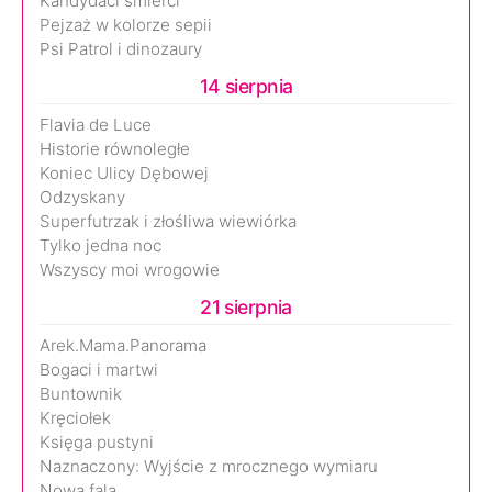
Kandydaci śmierci
Pejzaż w kolorze sepii
Psi Patrol i dinozaury
14 sierpnia
Flavia de Luce
Historie równoległe
Koniec Ulicy Dębowej
Odzyskany
Superfutrzak i złośliwa wiewiórka
Tylko jedna noc
Wszyscy moi wrogowie
21 sierpnia
Arek.Mama.Panorama
Bogaci i martwi
Buntownik
Kręciołek
Księga pustyni
Naznaczony: Wyjście z mrocznego wymiaru
Nowa fala