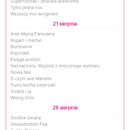
Superfutrzak i złośliwa wiewiórka
Tylko jedna noc
Wszyscy moi wrogowie
21 sierpnia
Arek.Mama.Panorama
Bogaci i martwi
Buntownik
Kręciołek
Księga pustyni
Naznaczony: Wyjście z mrocznego wymiaru
Nowa fala
O czym wie Marielle
Pucio kocha zwierzaki
Vivaldi i ja
Wrong Girls
28 sierpnia
Gorzkie święta
Gwiazdozbiór Psa