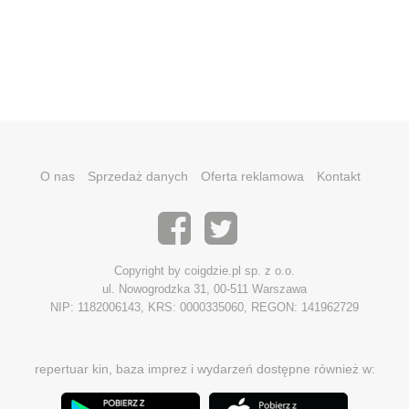
O nas
Sprzedaż danych
Oferta reklamowa
Kontakt
Copyright by coigdzie.pl sp. z o.o.
ul. Nowogrodzka 31, 00-511 Warszawa
NIP: 1182006143, KRS: 0000335060, REGON: 141962729
repertuar kin, baza imprez i wydarzeń dostępne również w: