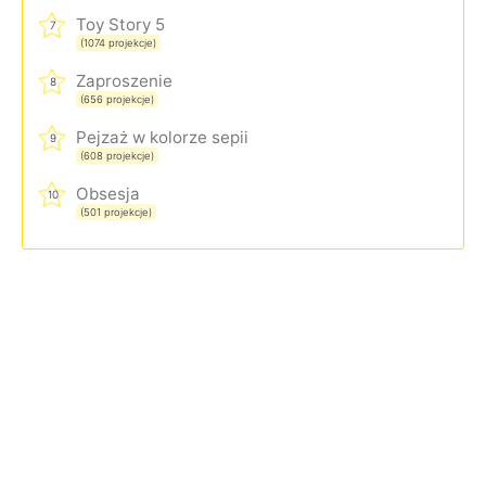
Toy Story 5
7
(1074 projekcje)
Zaproszenie
8
(656 projekcje)
Pejzaż w kolorze sepii
9
(608 projekcje)
Obsesja
10
(501 projekcje)