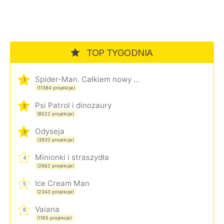
TOP TYGODNIA
Spider-Man. Całkiem nowy dzień
1
(11384 projekcje)
Psi Patrol i dinozaury
2
(8522 projekcje)
Odyseja
3
(3920 projekcje)
Minionki i straszydła
4
(2662 projekcje)
Ice Cream Man
5
(2343 projekcje)
Vaiana
6
(1165 projekcje)