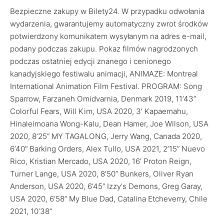
Bezpieczne zakupy w Bilety24. W przypadku odwołania
wydarzenia, gwarantujemy automatyczny zwrot środków
potwierdzony komunikatem wysyłanym na adres e-mail,
podany podczas zakupu. Pokaz filmów nagrodzonych
podczas ostatniej edycji znanego i cenionego
kanadyjskiego festiwalu animacji, ANIMAZE: Montreal
International Animation Film Festival. PROGRAM: Song
Sparrow, Farzaneh Omidvarnia, Denmark 2019, 11’43”
Colorful Fears, Will Kim, USA 2020, 3’ Kapaemahu,
Hinaleimoana Wong-Kalu, Dean Hamer, Joe Wilson, USA
2020, 8’25” MY TAGALONG, Jerry Wang, Canada 2020,
6’40” Barking Orders, Alex Tullo, USA 2021, 2’15” Nuevo
Rico, Kristian Mercado, USA 2020, 16’ Proton Reign,
Turner Lange, USA 2020, 8’50” Bunkers, Oliver Ryan
Anderson, USA 2020, 6’45” Izzy's Demons, Greg Garay,
USA 2020, 6’58” My Blue Dad, Catalina Etcheverry, Chile
2021, 10’38”