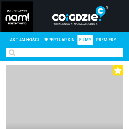
AKTUALNOŚCI
REPERTUAR KIN
FILMY
PREMIERY