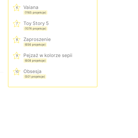
Vaiana
6
(1165 projekcje)
Toy Story 5
7
(1074 projekcje)
Zaproszenie
8
(656 projekcje)
Pejzaż w kolorze sepii
9
(608 projekcje)
Obsesja
10
(501 projekcje)