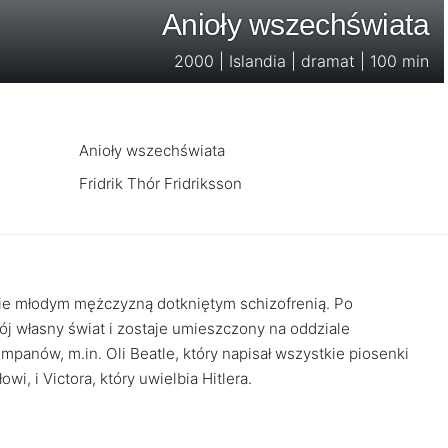
Anioły wszechświata
2000 | Islandia | dramat | 100 min
Anioły wszechświata
Fridrik Thór Fridriksson
znie młodym mężczyzną dotkniętym schizofrenią. Po
j własny świat i zostaje umieszczony na oddziale
panów, m.in. Oli Beatle, który napisał wszystkie piosenki
wi, i Victora, który uwielbia Hitlera.