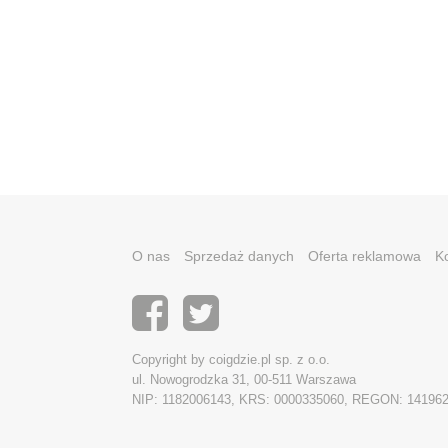
O nas
Sprzedaż danych
Oferta reklamowa
K
Copyright by coigdzie.pl sp. z o.o.
ul. Nowogrodzka 31, 00-511 Warszawa
NIP: 1182006143, KRS: 0000335060, REGON: 14196