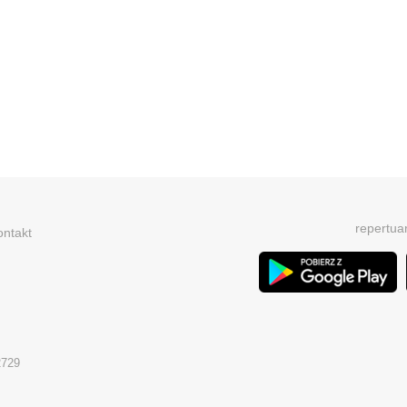
repertua
ontakt
2729