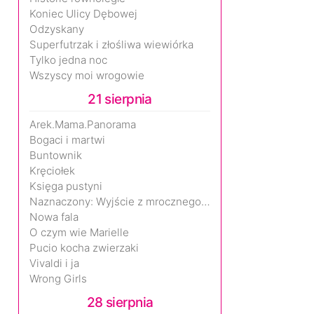
Koniec Ulicy Dębowej
Odzyskany
Superfutrzak i złośliwa wiewiórka
Tylko jedna noc
Wszyscy moi wrogowie
21 sierpnia
Arek.Mama.Panorama
Bogaci i martwi
Buntownik
Kręciołek
Księga pustyni
Naznaczony: Wyjście z mrocznego wymiaru
Nowa fala
O czym wie Marielle
Pucio kocha zwierzaki
Vivaldi i ja
Wrong Girls
28 sierpnia