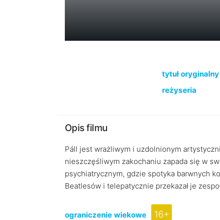
tytuł oryginalny
reżyseria
Opis filmu
Páll jest wrażliwym i uzdolnionym artystyc
nieszczęśliwym zakochaniu zapada się w swó
psychiatrycznym, gdzie spotyka barwnych kom
Beatlesów i telepatycznie przekazał je zespoło
16+
ograniczenie wiekowe