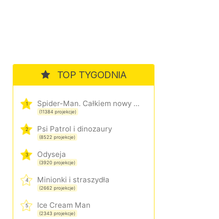
TOP TYGODNIA
Spider-Man. Całkiem nowy dzień
1
(11384 projekcje)
Psi Patrol i dinozaury
2
(8522 projekcje)
Odyseja
3
(3920 projekcje)
Minionki i straszydła
4
(2662 projekcje)
Ice Cream Man
5
(2343 projekcje)