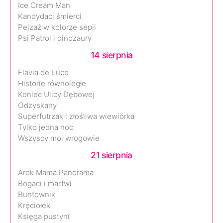
Ice Cream Man
Kandydaci śmierci
Pejzaż w kolorze sepii
Psi Patrol i dinozaury
14 sierpnia
Flavia de Luce
Historie równoległe
Koniec Ulicy Dębowej
Odzyskany
Superfutrzak i złośliwa wiewiórka
Tylko jedna noc
Wszyscy moi wrogowie
21 sierpnia
Arek.Mama.Panorama
Bogaci i martwi
Buntownik
Kręciołek
Księga pustyni