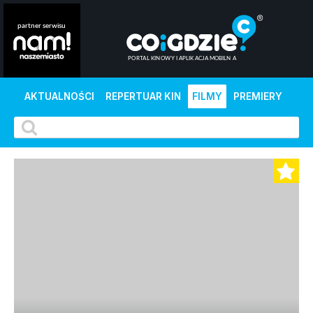
AKTUALNOŚCI
REPERTUAR KIN
FILMY
PREMIERY