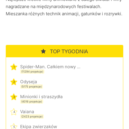
nagradzane na międzynarodowych festiwalach.
Mieszanka różnych technik animacji, gatunków i rozrywki.
TOP TYGODNIA
Spider-Man. Całkiem nowy dzień
1
(11294 projekcje)
Odyseja
2
(5175 projekcje)
Minionki i straszydła
3
(4016 projekcje)
Vaiana
4
(2423 projekcje)
Ekipa zwierzaków
5