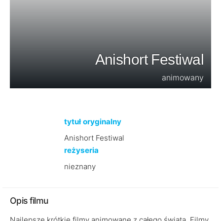
Anishort Festiwal
animowany
tytuł oryginalny
Anishort Festiwal
reżyseria
nieznany
Opis filmu
Najlepsze krótkie filmy animowane z całego świata. Filmy