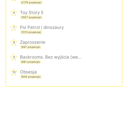
(2179 projekcje)
Toy Story 5
6
(1927 projekcje)
Psi Patrol i dinozaury
7
(1013 projekcje)
Zaproszenie
8
(947 projekcje)
Backrooms. Bez wyjścia (wersja rozszerzona)
9
(691 projekcje)
Obsesja
10
(609 projekcje)