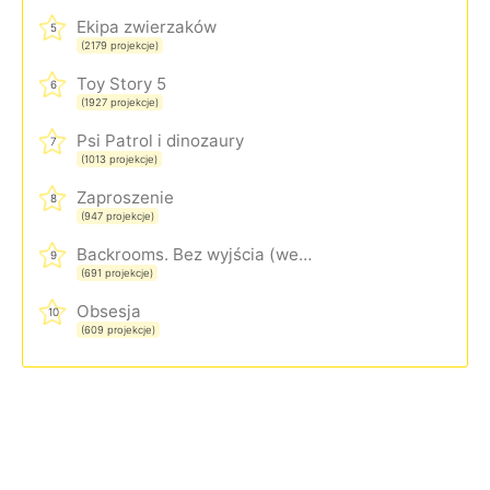
Ekipa zwierzaków
5
(2179 projekcje)
Toy Story 5
6
(1927 projekcje)
Psi Patrol i dinozaury
7
(1013 projekcje)
Zaproszenie
8
(947 projekcje)
Backrooms. Bez wyjścia (wersja rozszerzona)
9
(691 projekcje)
Obsesja
10
(609 projekcje)