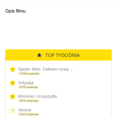
Opis filmu
TOP TYGODNIA
Spider-Man. Całkiem nowy dzień
1
(11294 projekcje)
Odyseja
2
(5175 projekcje)
Minionki i straszydła
3
(4016 projekcje)
Vaiana
4
(2423 projekcje)