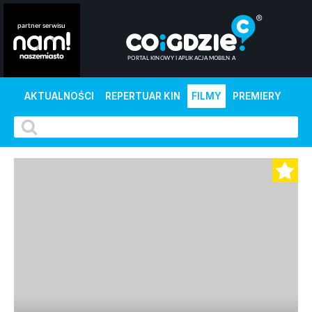
AKTUALNOŚCI
REPERTUAR KIN
FILMY
PREMIERY