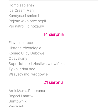
Homo sapiens?
Ice Cream Man
Kandydaci śmierci
Pejzaż w kolorze sepii
Psi Patrol i dinozaury
14 sierpnia
Flavia de Luce
Historie równoległe
Koniec Ulicy Dębowej
Odzyskany
Superfutrzak i złośliwa wiewiórka
Tylko jedna noc
Wszyscy moi wrogowie
21 sierpnia
Arek.Mama.Panorama
Bogaci i martwi
Buntownik
Kręciołek