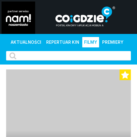
AKTUALNOŚCI
REPERTUAR KIN
FILMY
PREMIERY