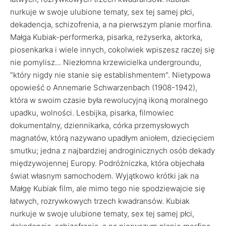
nurkuje w swoje ulubione tematy, sex tej samej płci,
dekadencja, schizofrenia, a na pierwszym planie morfina.
Małga Kubiak-performerka, pisarka, reżyserka, aktorka,
piosenkarka i wiele innych, cokolwiek wpiszesz raczej się
nie pomylisz... Niezłomna krzewicielka undergroundu,
"który nigdy nie stanie się establishmentem". Nietypowa
opowieść o Annemarie Schwarzenbach (1908-1942),
która w swoim czasie była rewolucyjną ikoną moralnego
upadku, wolności. Lesbijka, pisarka, filmowiec
dokumentalny, dziennikarka, córka przemysłowych
magnatów, którą nazywano upadłym aniołem, dziecięciem
smutku; jedna z najbardziej androginicznych osób dekady
międzywojennej Europy. Podróżniczka, która objechała
świat własnym samochodem. Wyjątkowo krótki jak na
Małgę Kubiak film, ale mimo tego nie spodziewajcie się
łatwych, rozrywkowych trzech kwadransów. Kubiak
nurkuje w swoje ulubione tematy, sex tej samej płci,