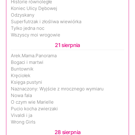
Historie równoległe
Koniec Ulicy Dębowej
Odzyskany
Superfutrzak i złośliwa wiewiórka
Tylko jedna noc
Wszyscy moi wrogowie
21 sierpnia
Arek.Mama.Panorama
Bogaci i martwi
Buntownik
Kręciołek
Księga pustyni
Naznaczony: Wyjście z mrocznego wymiaru
Nowa fala
O czym wie Marielle
Pucio kocha zwierzaki
Vivaldi i ja
Wrong Girls
28 sierpnia