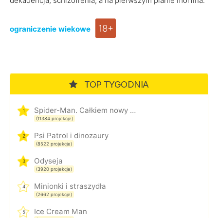
dekadencja, schizofrenia, a na pierwszym planie morfina.
18+
ograniczenie wiekowe
TOP TYGODNIA
Spider-Man. Całkiem nowy dzień
1
(11384 projekcje)
Psi Patrol i dinozaury
2
(8522 projekcje)
Odyseja
3
(3920 projekcje)
Minionki i straszydła
4
(2662 projekcje)
Ice Cream Man
5