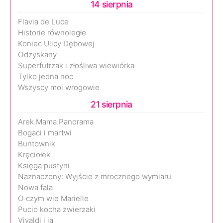
14 sierpnia
Flavia de Luce
Historie równoległe
Koniec Ulicy Dębowej
Odzyskany
Superfutrzak i złośliwa wiewiórka
Tylko jedna noc
Wszyscy moi wrogowie
21 sierpnia
Arek.Mama.Panorama
Bogaci i martwi
Buntownik
Kręciołek
Księga pustyni
Naznaczony: Wyjście z mrocznego wymiaru
Nowa fala
O czym wie Marielle
Pucio kocha zwierzaki
Vivaldi i ja