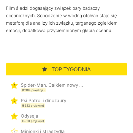
Film śledzi dogasający związek pary badaczy
oceanicznych. Schodzenie w wodną otchłań staje się
metaforą dla analizy ich związku, targanego zgiełkiem
emocji, dodatkowo przyciemnionym głębią oceanu.
TOP TYGODNIA
Spider-Man. Całkiem nowy dzień
1
(11384 projekcje)
Psi Patrol i dinozaury
2
(8522 projekcje)
Odyseja
3
(3920 projekcje)
Minionki i straszydła
4