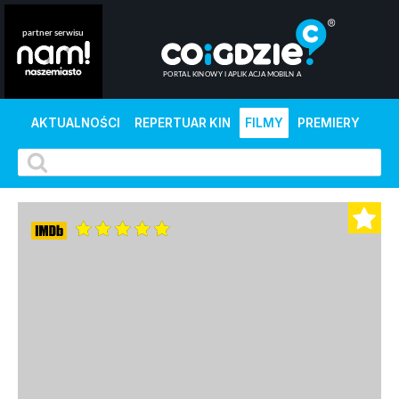
AKTUALNOŚCI
REPERTUAR KIN
FILMY
PREMIERY