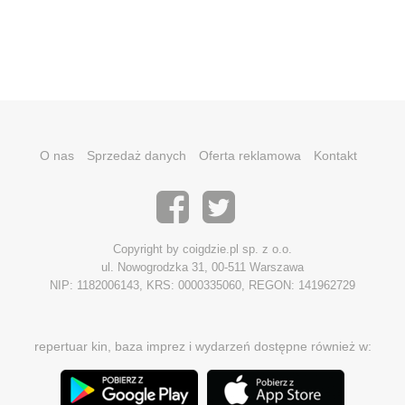
O nas
Sprzedaż danych
Oferta reklamowa
Kontakt
Copyright by coigdzie.pl sp. z o.o.
ul. Nowogrodzka 31, 00-511 Warszawa
NIP: 1182006143, KRS: 0000335060, REGON: 141962729
repertuar kin, baza imprez i wydarzeń dostępne również w: