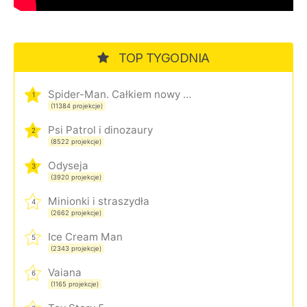
TOP TYGODNIA
Spider-Man. Całkiem nowy dzień
1
(11384 projekcje)
Psi Patrol i dinozaury
2
(8522 projekcje)
Odyseja
3
(3920 projekcje)
Minionki i straszydła
4
(2662 projekcje)
Ice Cream Man
5
(2343 projekcje)
Vaiana
6
(1165 projekcje)