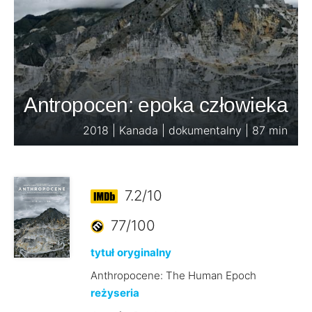
Antropocen: epoka człowieka
2018 | Kanada | dokumentalny | 87 min
7.2/10
77/100
tytuł oryginalny
Anthropocene: The Human Epoch
reżyseria