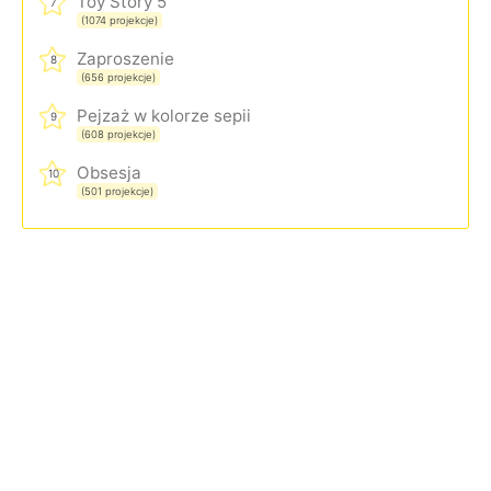
Toy Story 5
7
(1074 projekcje)
Zaproszenie
8
(656 projekcje)
Pejzaż w kolorze sepii
9
(608 projekcje)
Obsesja
10
(501 projekcje)