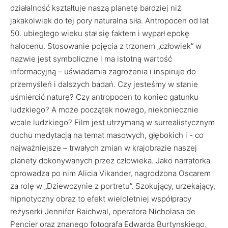
działalność kształtuje naszą planetę bardziej niż
jakakolwiek do tej pory naturalna siła. Antropocen od lat
50. ubiegłego wieku stał się faktem i wyparł epokę
halocenu. Stosowanie pojęcia z trzonem „człowiek” w
nazwie jest symboliczne i ma istotną wartość
informacyjną – uświadamia zagrożenia i inspiruje do
przemyśleń i dalszych badań. Czy jesteśmy w stanie
uśmiercić naturę? Czy antropocen to koniec gatunku
ludzkiego? A może początek nowego, niekoniecznie
wcale ludzkiego? Film jest utrzymaną w surrealistycznym
duchu medytacją na temat masowych, głębokich i - co
najważniejsze – trwałych zmian w krajobrazie naszej
planety dokonywanych przez człowieka. Jako narratorka
oprowadza po nim Alicia Vikander, nagrodzona Oscarem
za rolę w „Dziewczynie z portretu”. Szokujący, urzekający,
hipnotyczny obraz to efekt wieloletniej współpracy
reżyserki Jennifer Baichwal, operatora Nicholasa de
Pencier oraz znanego fotografa Edwarda Burtynskiego.