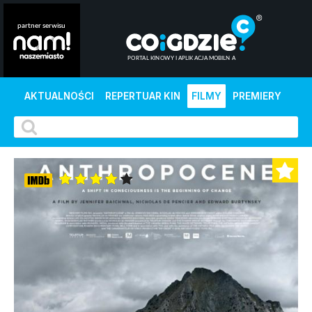
AKTUALNOŚCI
REPERTUAR KIN
FILMY
PREMIERY