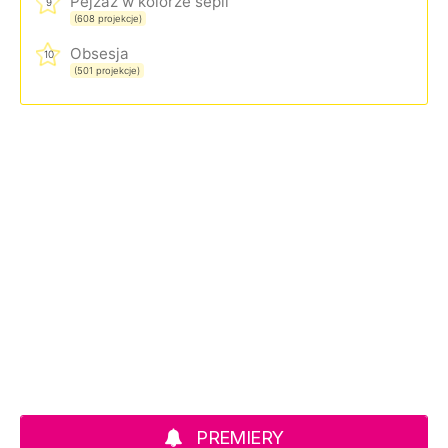
Pejzaż w kolorze sepii
9
(608 projekcje)
Obsesja
10
(501 projekcje)
PREMIERY