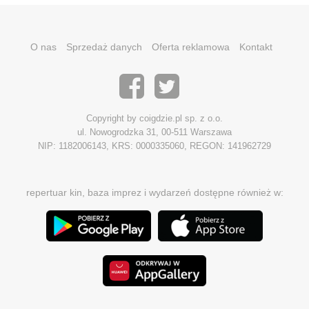
O nas
Sprzedaż danych
Oferta reklamowa
Kontakt
Copyright by coigdzie.pl sp. z o.o.
ul. Nowogrodzka 31, 00-511 Warszawa
NIP: 1182006143, KRS: 0000335060, REGON: 141962729
repertuar kin, baza imprez i wydarzeń dostępne również w: