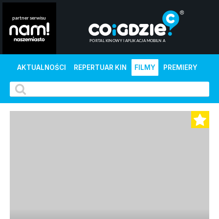
AKTUALNOŚCI
REPERTUAR KIN
FILMY
PREMIERY