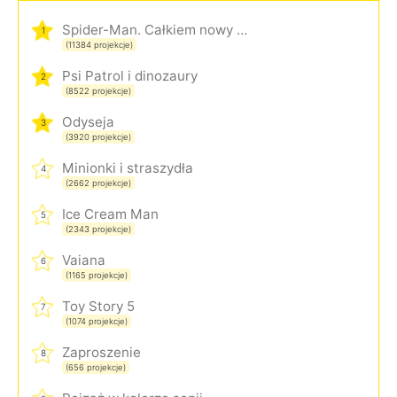
Spider-Man. Całkiem nowy dzień
1
(11384 projekcje)
Psi Patrol i dinozaury
2
(8522 projekcje)
Odyseja
3
(3920 projekcje)
Minionki i straszydła
4
(2662 projekcje)
Ice Cream Man
5
(2343 projekcje)
Vaiana
6
(1165 projekcje)
Toy Story 5
7
(1074 projekcje)
Zaproszenie
8
(656 projekcje)