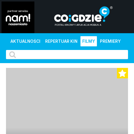
AKTUALNOŚCI
REPERTUAR KIN
FILMY
PREMIERY