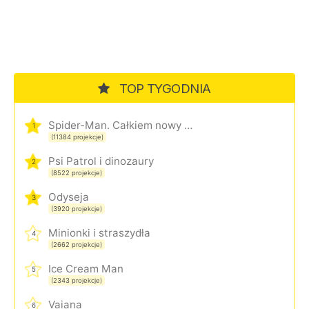
TOP TYGODNIA
Spider-Man. Całkiem nowy dzień
1
(11384 projekcje)
Psi Patrol i dinozaury
2
(8522 projekcje)
Odyseja
3
(3920 projekcje)
Minionki i straszydła
4
(2662 projekcje)
Ice Cream Man
5
(2343 projekcje)
Vaiana
6