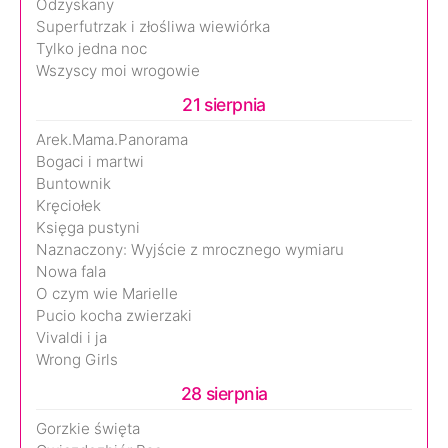
Odzyskany
Superfutrzak i złośliwa wiewiórka
Tylko jedna noc
Wszyscy moi wrogowie
21 sierpnia
Arek.Mama.Panorama
Bogaci i martwi
Buntownik
Kręciołek
Księga pustyni
Naznaczony: Wyjście z mrocznego wymiaru
Nowa fala
O czym wie Marielle
Pucio kocha zwierzaki
Vivaldi i ja
Wrong Girls
28 sierpnia
Gorzkie święta