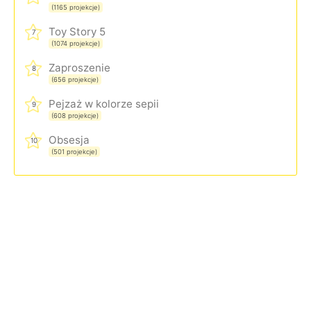
(1165 projekcje)
Toy Story 5
7
(1074 projekcje)
Zaproszenie
8
(656 projekcje)
Pejzaż w kolorze sepii
9
(608 projekcje)
Obsesja
10
(501 projekcje)