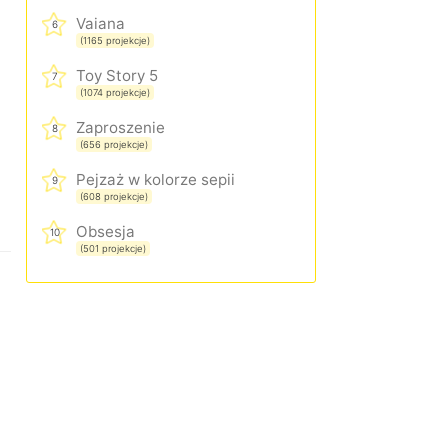
Vaiana
6
(1165 projekcje)
Toy Story 5
7
(1074 projekcje)
Zaproszenie
8
(656 projekcje)
Pejzaż w kolorze sepii
9
(608 projekcje)
Obsesja
10
(501 projekcje)