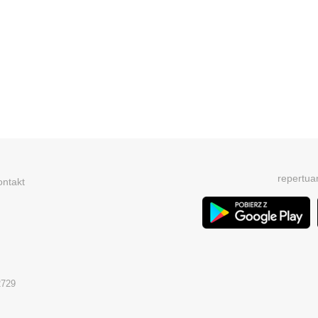
repertua
ontakt
2729