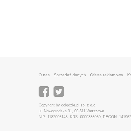
O nas
Sprzedaż danych
Oferta reklamowa
K
Copyright by coigdzie.pl sp. z o.o.
ul. Nowogrodzka 31, 00-511 Warszawa
NIP: 1182006143, KRS: 0000335060, REGON: 14196