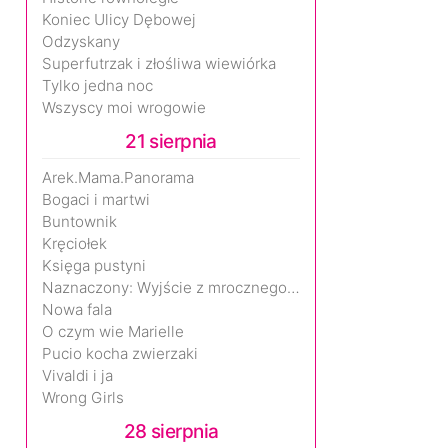
Koniec Ulicy Dębowej
Odzyskany
Superfutrzak i złośliwa wiewiórka
Tylko jedna noc
Wszyscy moi wrogowie
21 sierpnia
Arek.Mama.Panorama
Bogaci i martwi
Buntownik
Kręciołek
Księga pustyni
Naznaczony: Wyjście z mrocznego wymiaru
Nowa fala
O czym wie Marielle
Pucio kocha zwierzaki
Vivaldi i ja
Wrong Girls
28 sierpnia