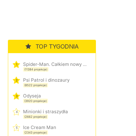
TOP TYGODNIA
Spider-Man. Całkiem nowy dzień
1
(11384 projekcje)
Psi Patrol i dinozaury
2
(8522 projekcje)
Odyseja
3
(3920 projekcje)
Minionki i straszydła
4
(2662 projekcje)
Ice Cream Man
5
(2343 projekcje)