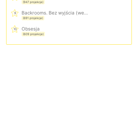
(947 projekcje)
Backrooms. Bez wyjścia (wersja rozszerzona)
9
(691 projekcje)
Obsesja
10
(609 projekcje)