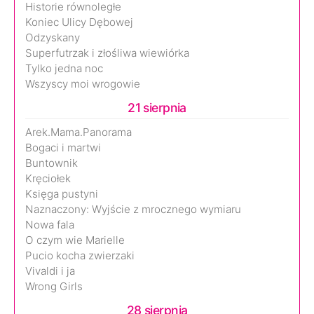
Historie równoległe
Koniec Ulicy Dębowej
Odzyskany
Superfutrzak i złośliwa wiewiórka
Tylko jedna noc
Wszyscy moi wrogowie
21 sierpnia
Arek.Mama.Panorama
Bogaci i martwi
Buntownik
Kręciołek
Księga pustyni
Naznaczony: Wyjście z mrocznego wymiaru
Nowa fala
O czym wie Marielle
Pucio kocha zwierzaki
Vivaldi i ja
Wrong Girls
28 sierpnia