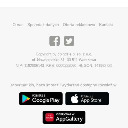
O nas
Sprzedaż danych
Oferta reklamowa
Kontakt
Copyright by coigdzie.pl sp. z o.o.
ul. Nowogrodzka 31, 00-511 Warszawa
NIP: 1182006143, KRS: 0000335060, REGON: 141962729
repertuar kin, baza imprez i wydarzeń dostępne również w: