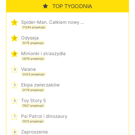
TOP TYGODNIA
Spider-Man. Całkiem nowy dzień
1
(11294 projekcje)
Odyseja
2
(5175 projekcje)
Minionki i straszydła
3
(4016 projekcje)
Vaiana
4
(2423 projekcje)
Ekipa zwierzaków
5
(2179 projekcje)
Toy Story 5
6
(1927 projekcje)
Psi Patrol i dinozaury
7
(1013 projekcje)
Zaproszenie
8