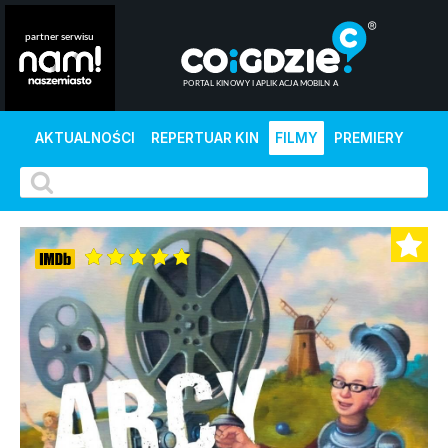
AKTUALNOŚCI
REPERTUAR KIN
FILMY
PREMIERY