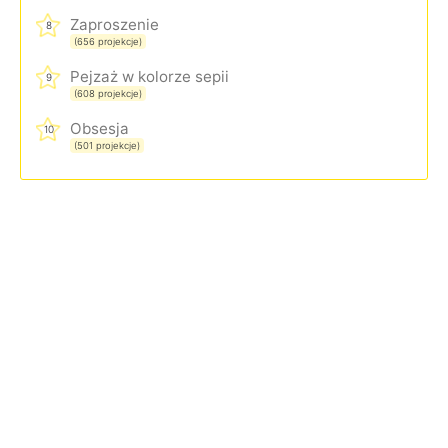
Zaproszenie
8
(656 projekcje)
Pejzaż w kolorze sepii
9
(608 projekcje)
Obsesja
10
(501 projekcje)