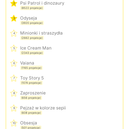
Psi Patrol i dinozaury
2
(8522 projekcje)
Odyseja
3
(3920 projekcje)
Minionki i straszydła
4
(2662 projekcje)
Ice Cream Man
5
(2343 projekcje)
Vaiana
6
(1165 projekcje)
Toy Story 5
7
(1074 projekcje)
Zaproszenie
8
(656 projekcje)
Pejzaż w kolorze sepii
9
(608 projekcje)
Obsesja
10
(501 projekcje)