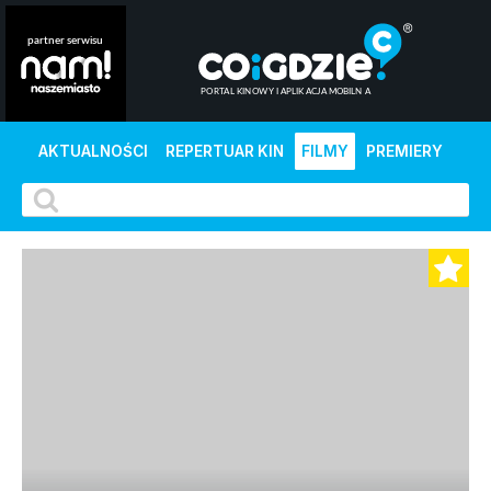
AKTUALNOŚCI
REPERTUAR KIN
FILMY
PREMIERY