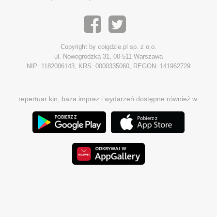
Copyright by coigdzie.pl sp. z o.o.
ul. Nowogrodzka 31, 00-511 Warszawa
NIP: 1182006143, KRS: 0000335060, REGON: 141962729
repertuar kin, baza imprez i wydarzeń dostępne również w: