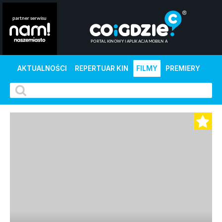
AKTUALNOŚCI
REPERTUAR KIN
FILMY
PREMIERY