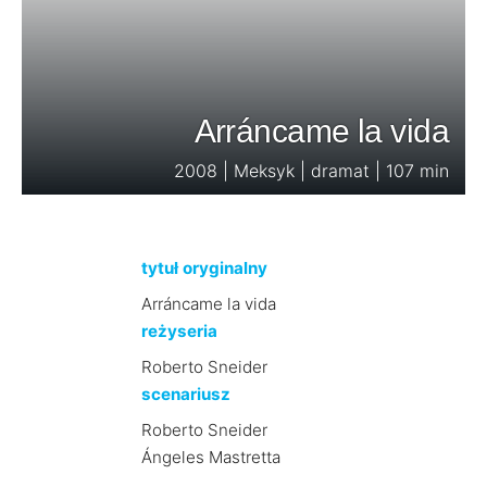
Arráncame la vida
2008 | Meksyk | dramat | 107 min
tytuł oryginalny
Arráncame la vida
reżyseria
Roberto Sneider
scenariusz
Roberto Sneider
Ángeles Mastretta