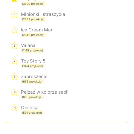
(3920 projekcje)
Minionki i straszydła
4
(2662 projekcje)
Ice Cream Man
5
(2343 projekcje)
Vaiana
6
(1165 projekcje)
Toy Story 5
7
(1074 projekcje)
Zaproszenie
8
(656 projekcje)
Pejzaż w kolorze sepii
9
(608 projekcje)
Obsesja
10
(501 projekcje)