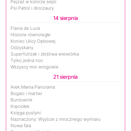
Pejzaż w kolorze sepii
Psi Patrol i dinozaury
14 sierpnia
Flavia de Luce
Historie równoległe
Koniec Ulicy Dębowej
Odzyskany
Superfutrzak i złośliwa wiewiórka
Tylko jedna noc
Wszyscy moi wrogowie
21 sierpnia
Arek.Mama.Panorama
Bogaci i martwi
Buntownik
Kręciołek
Księga pustyni
Naznaczony: Wyjście z mrocznego wymiaru
Nowa fala