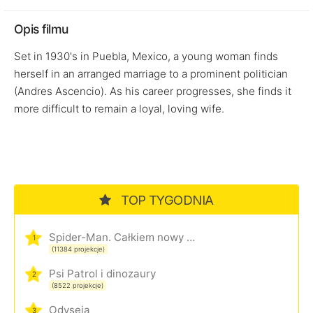
Opis filmu
Set in 1930's in Puebla, Mexico, a young woman finds
herself in an arranged marriage to a prominent politician
(Andres Ascencio). As his career progresses, she finds it
more difficult to remain a loyal, loving wife.
TOP TYGODNIA
Spider-Man. Całkiem nowy dzień
1
(11384 projekcje)
Psi Patrol i dinozaury
2
(8522 projekcje)
Odyseja
3