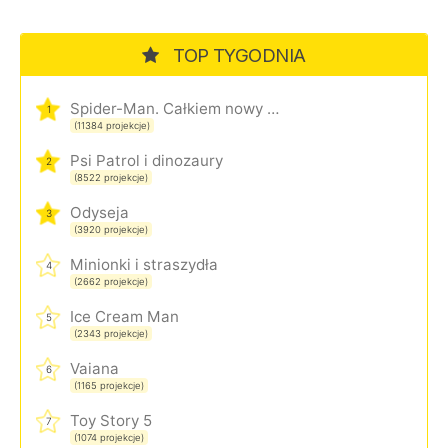
TOP TYGODNIA
Spider-Man. Całkiem nowy dzień
1
(11384 projekcje)
Psi Patrol i dinozaury
2
(8522 projekcje)
Odyseja
3
(3920 projekcje)
Minionki i straszydła
4
(2662 projekcje)
Ice Cream Man
5
(2343 projekcje)
Vaiana
6
(1165 projekcje)
Toy Story 5
7
(1074 projekcje)