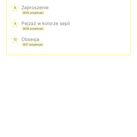
Zaproszenie
8
(656 projekcje)
Pejzaż w kolorze sepii
9
(608 projekcje)
Obsesja
10
(501 projekcje)