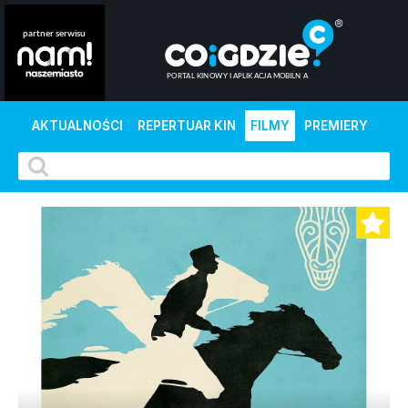
AKTUALNOŚCI
REPERTUAR KIN
FILMY
PREMIERY