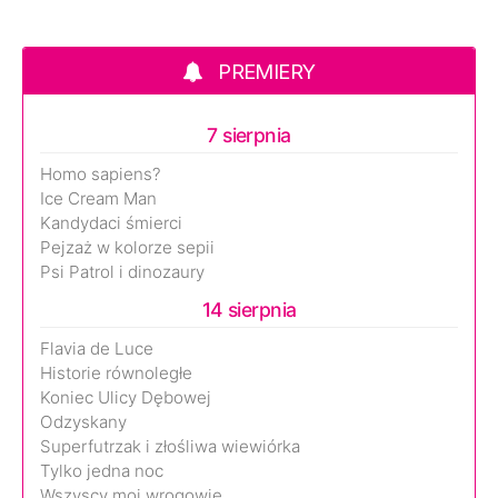
PREMIERY
7 sierpnia
Homo sapiens?
Ice Cream Man
Kandydaci śmierci
Pejzaż w kolorze sepii
Psi Patrol i dinozaury
14 sierpnia
Flavia de Luce
Historie równoległe
Koniec Ulicy Dębowej
Odzyskany
Superfutrzak i złośliwa wiewiórka
Tylko jedna noc
Wszyscy moi wrogowie