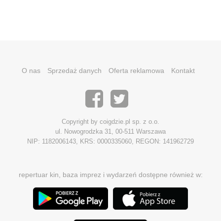
O nas
Sprzedaż danych
Oferta reklamowa
Kontakt
Copyright by coigdzie.pl sp. z o.o.
ul. Nowogrodzka 31, 00-511 Warszawa
NIP: 1182006143, KRS: 0000335060, REGON: 141962729
repertuar kin, baza imprez i wydarzeń dostępne również w: