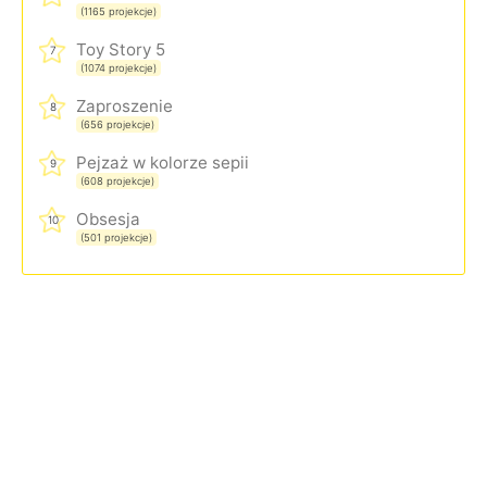
(1165 projekcje)
Toy Story 5
7
(1074 projekcje)
Zaproszenie
8
(656 projekcje)
Pejzaż w kolorze sepii
9
(608 projekcje)
Obsesja
10
(501 projekcje)