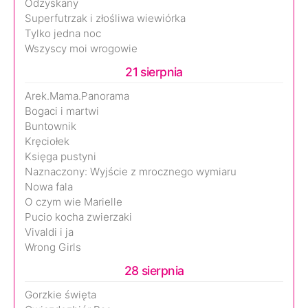
Odzyskany
Superfutrzak i złośliwa wiewiórka
Tylko jedna noc
Wszyscy moi wrogowie
21 sierpnia
Arek.Mama.Panorama
Bogaci i martwi
Buntownik
Kręciołek
Księga pustyni
Naznaczony: Wyjście z mrocznego wymiaru
Nowa fala
O czym wie Marielle
Pucio kocha zwierzaki
Vivaldi i ja
Wrong Girls
28 sierpnia
Gorzkie święta