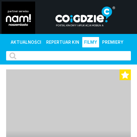
AKTUALNOŚCI
REPERTUAR KIN
FILMY
PREMIERY