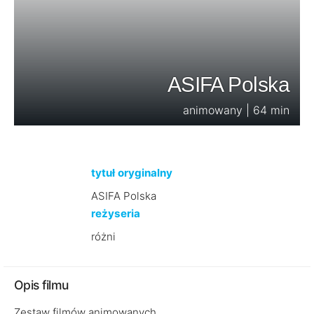
ASIFA Polska
animowany | 64 min
tytuł oryginalny
ASIFA Polska
reżyseria
różni
Opis filmu
Zestaw filmów animowanych.