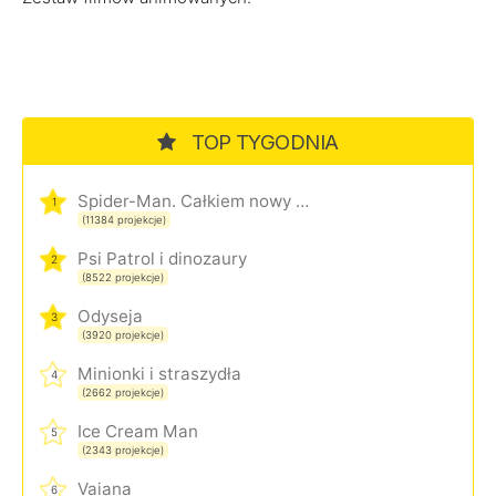
TOP TYGODNIA
Spider-Man. Całkiem nowy dzień
1
(11384 projekcje)
Psi Patrol i dinozaury
2
(8522 projekcje)
Odyseja
3
(3920 projekcje)
Minionki i straszydła
4
(2662 projekcje)
Ice Cream Man
5
(2343 projekcje)
Vaiana
6