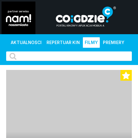
AKTUALNOŚCI
REPERTUAR KIN
FILMY
PREMIERY