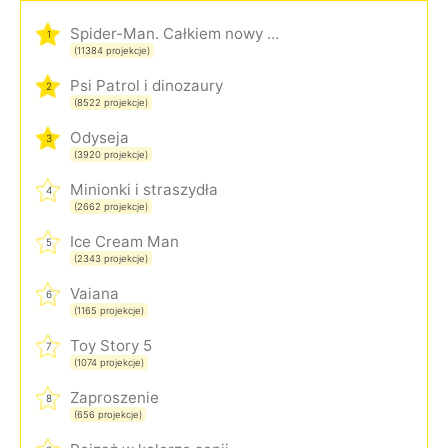
Spider-Man. Całkiem nowy dzień
1
(11384 projekcje)
Psi Patrol i dinozaury
2
(8522 projekcje)
Odyseja
3
(3920 projekcje)
Minionki i straszydła
4
(2662 projekcje)
Ice Cream Man
5
(2343 projekcje)
Vaiana
6
(1165 projekcje)
Toy Story 5
7
(1074 projekcje)
Zaproszenie
8
(656 projekcje)