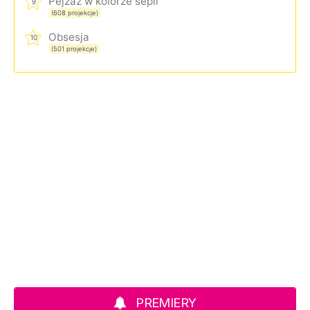
Pejzaż w kolorze sepii
9
(608 projekcje)
Obsesja
10
(501 projekcje)
PREMIERY