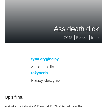
Ass.death.dick
2019 | Polska | inne
tytuł oryginalny
Ass.death.dick
reżyseria
Horacy Muszyński
Opis filmu
Fabuła serialu ASS.DEATH.DICKS (czyt. aesthetics)