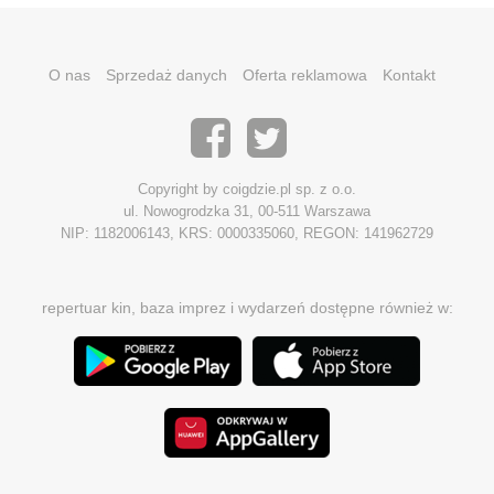
O nas
Sprzedaż danych
Oferta reklamowa
Kontakt
Copyright by coigdzie.pl sp. z o.o.
ul. Nowogrodzka 31, 00-511 Warszawa
NIP: 1182006143, KRS: 0000335060, REGON: 141962729
repertuar kin, baza imprez i wydarzeń dostępne również w: