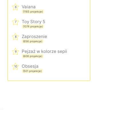
Vaiana
6
(1165 projekcje)
Toy Story 5
7
(1074 projekcje)
Zaproszenie
8
(656 projekcje)
Pejzaż w kolorze sepii
9
(608 projekcje)
Obsesja
10
(501 projekcje)