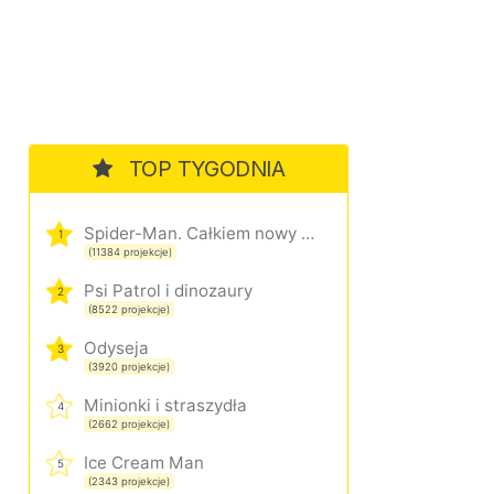
TOP TYGODNIA
Spider-Man. Całkiem nowy dzień
1
(11384 projekcje)
Psi Patrol i dinozaury
2
(8522 projekcje)
Odyseja
3
(3920 projekcje)
Minionki i straszydła
4
(2662 projekcje)
Ice Cream Man
5
(2343 projekcje)