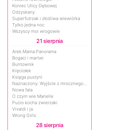
Koniec Ulicy Dębowej
Odzyskany
Superfutrzak i złośliwa wiewiórka
Tylko jedna noc
Wszyscy moi wrogowie
21 sierpnia
Arek.Mama.Panorama
Bogaci i martwi
Buntownik
Kręciołek
Księga pustyni
Naznaczony: Wyjście z mrocznego wymiaru
Nowa fala
O czym wie Marielle
Pucio kocha zwierzaki
Vivaldi i ja
Wrong Girls
28 sierpnia