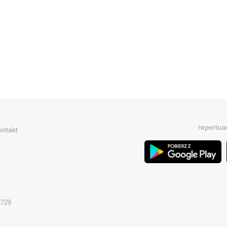
repertua
ontakt
2729