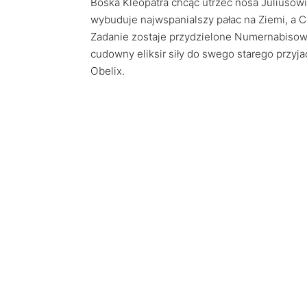
Boska Kleopatra chcąc utrzeć nosa Juliusowi
wybuduje najwspanialszy pałac na Ziemi, a C
Zadanie zostaje przydzielone Numernabisowi,
cudowny eliksir siły do swego starego przyj
Obelix.