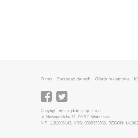
O nas
Sprzedaż danych
Oferta reklamowa
K
Copyright by coigdzie.pl sp. z o.o.
ul. Nowogrodzka 31, 00-511 Warszawa
NIP: 1182006143, KRS: 0000335060, REGON: 14196