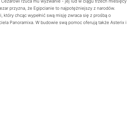
 Cezarowi rzuca mu wyzwanie - jej lud w ciągu trzech miesięcy
ezar przyzna, że Egipcianie to najpotężniejszy z narodów.
 który chcąc wypełnić swą misję zwraca się z prośbą o
aciela Panoramixa. W budowie swą pomoc oferują także Asterix i