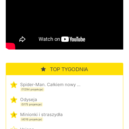
TOP TYGODNIA
Spider-Man. Całkiem nowy dzień
1
(11294 projekcje)
Odyseja
2
(5175 projekcje)
Minionki i straszydła
3
(4016 projekcje)