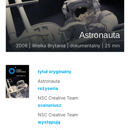
Astronauta
2006 | Wielka Brytania | dokumentalny | 25 min
tytuł oryginalny
Astronauta
reżyseria
NSC Creative Team
scenariusz
NSC Creative Team
występują