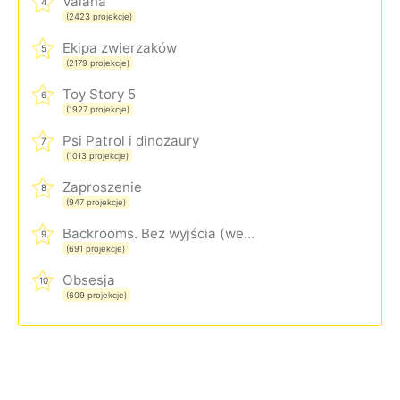
Vaiana
4
(2423 projekcje)
Ekipa zwierzaków
5
(2179 projekcje)
Toy Story 5
6
(1927 projekcje)
Psi Patrol i dinozaury
7
(1013 projekcje)
Zaproszenie
8
(947 projekcje)
Backrooms. Bez wyjścia (wersja rozszerzona)
9
(691 projekcje)
Obsesja
10
(609 projekcje)