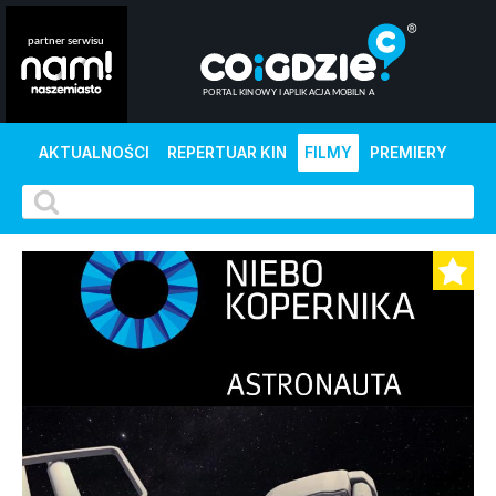
AKTUALNOŚCI
REPERTUAR KIN
FILMY
PREMIERY