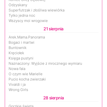
Odzyskany
Superfutrzak i złośliwa wiewiórka
Tylko jedna noc
Wszyscy moi wrogowie
21 sierpnia
Arek.Mama.Panorama
Bogaci i martwi
Buntownik
Kręciołek
Księga pustyni
Naznaczony: Wyjście z mrocznego wymiaru
Nowa fala
O czym wie Marielle
Pucio kocha zwierzaki
Vivaldi i ja
Wrong Girls
28 sierpnia
Gorzkie święta