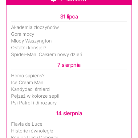
31 lipca
Akademia złoczyńców
Góra mocy
Młody Waszyngton
Ostatni konsjerż
Spider-Man. Całkiem nowy dzień
7 sierpnia
Homo sapiens?
Ice Cream Man
Kandydaci śmierci
Pejzaż w kolorze sepii
Psi Patrol i dinozaury
14 sierpnia
Flavia de Luce
Historie równoległe
Koniec Ulicy Dębowej