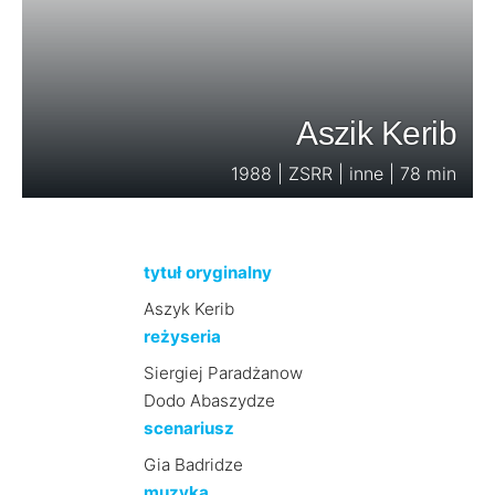
Aszik Kerib
1988 | ZSRR | inne | 78 min
tytuł oryginalny
Aszyk Kerib
reżyseria
Siergiej Paradżanow
Dodo Abaszydze
scenariusz
Gia Badridze
muzyka