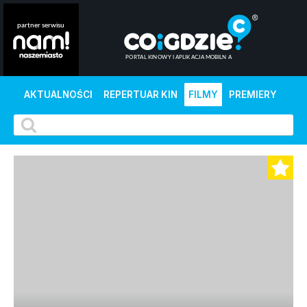
AKTUALNOŚCI
REPERTUAR KIN
FILMY
PREMIERY