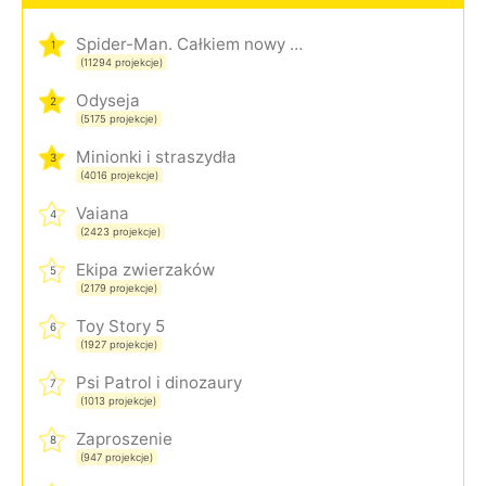
Spider-Man. Całkiem nowy dzień
1
(11294 projekcje)
Odyseja
2
(5175 projekcje)
Minionki i straszydła
3
(4016 projekcje)
Vaiana
4
(2423 projekcje)
Ekipa zwierzaków
5
(2179 projekcje)
Toy Story 5
6
(1927 projekcje)
Psi Patrol i dinozaury
7
(1013 projekcje)
Zaproszenie
8
(947 projekcje)