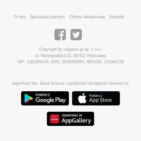
O nas
Sprzedaż danych
Oferta reklamowa
Kontakt
Copyright by coigdzie.pl sp. z o.o.
ul. Nowogrodzka 31, 00-511 Warszawa
NIP: 1182006143, KRS: 0000335060, REGON: 141962729
repertuar kin, baza imprez i wydarzeń dostępne również w: