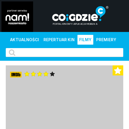
AKTUALNOŚCI
REPERTUAR KIN
FILMY
PREMIERY