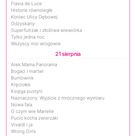
Flavia de Luce
Historie równoległe
Koniec Ulicy Dębowej
Odzyskany
Superfutrzak i złośliwa wiewiórka
Tylko jedna noc
Wszyscy moi wrogowie
21 sierpnia
Arek.Mama.Panorama
Bogaci i martwi
Buntownik
Kręciołek
Księga pustyni
Naznaczony: Wyjście z mrocznego wymiaru
Nowa fala
O czym wie Marielle
Pucio kocha zwierzaki
Vivaldi i ja
Wrong Girls