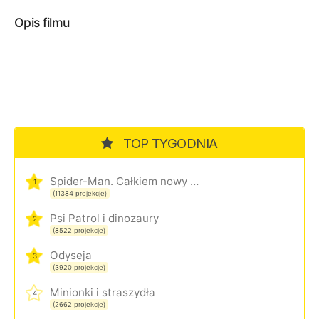
Opis filmu
TOP TYGODNIA
Spider-Man. Całkiem nowy dzień
1
(11384 projekcje)
Psi Patrol i dinozaury
2
(8522 projekcje)
Odyseja
3
(3920 projekcje)
Minionki i straszydła
4
(2662 projekcje)