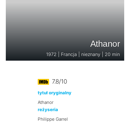
Athanor
1972 | Francja | nieznany | 20 min
7.8/10
tytuł oryginalny
Athanor
reżyseria
Philippe Garrel