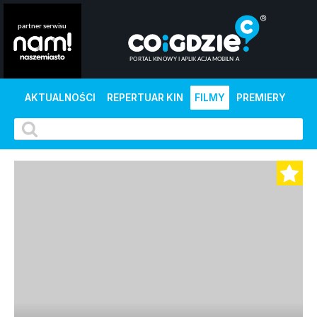
AKTUALNOŚCI
REPERTUAR KIN
FILMY
PREMIERY