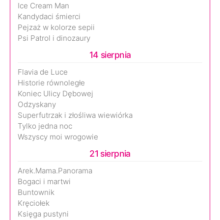
Ice Cream Man
Kandydaci śmierci
Pejzaż w kolorze sepii
Psi Patrol i dinozaury
14 sierpnia
Flavia de Luce
Historie równoległe
Koniec Ulicy Dębowej
Odzyskany
Superfutrzak i złośliwa wiewiórka
Tylko jedna noc
Wszyscy moi wrogowie
21 sierpnia
Arek.Mama.Panorama
Bogaci i martwi
Buntownik
Kręciołek
Księga pustyni