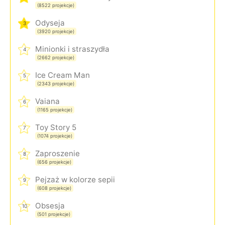
(8522 projekcje)
Odyseja
3
(3920 projekcje)
Minionki i straszydła
4
(2662 projekcje)
Ice Cream Man
5
(2343 projekcje)
Vaiana
6
(1165 projekcje)
Toy Story 5
7
(1074 projekcje)
Zaproszenie
8
(656 projekcje)
Pejzaż w kolorze sepii
9
(608 projekcje)
Obsesja
10
(501 projekcje)