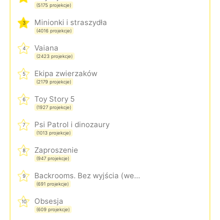
(5175 projekcje)
Minionki i straszydła
3
(4016 projekcje)
Vaiana
4
(2423 projekcje)
Ekipa zwierzaków
5
(2179 projekcje)
Toy Story 5
6
(1927 projekcje)
Psi Patrol i dinozaury
7
(1013 projekcje)
Zaproszenie
8
(947 projekcje)
Backrooms. Bez wyjścia (wersja rozszerzona)
9
(691 projekcje)
Obsesja
10
(609 projekcje)