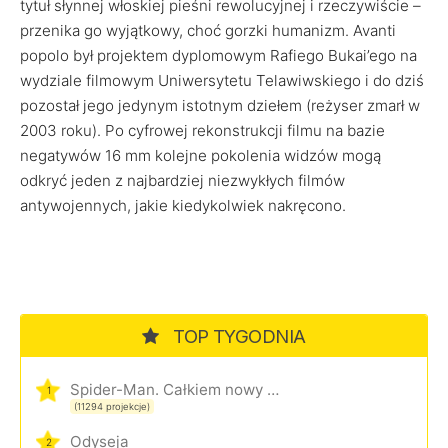
tytuł słynnej włoskiej pieśni rewolucyjnej i rzeczywiście –
przenika go wyjątkowy, choć gorzki humanizm. Avanti
popolo był projektem dyplomowym Rafiego Bukai’ego na
wydziale filmowym Uniwersytetu Telawiwskiego i do dziś
pozostał jego jedynym istotnym dziełem (reżyser zmarł w
2003 roku). Po cyfrowej rekonstrukcji filmu na bazie
negatywów 16 mm kolejne pokolenia widzów mogą
odkryć jeden z najbardziej niezwykłych filmów
antywojennych, jakie kiedykolwiek nakręcono.
TOP TYGODNIA
Spider-Man. Całkiem nowy dzień
1
(11294 projekcje)
Odyseja
2