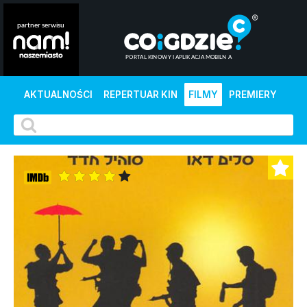
AKTUALNOŚCI
REPERTUAR KIN
FILMY
PREMIERY