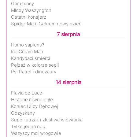
Góra mocy
Młody Waszyngton
Ostatni konsjerż
Spider-Man. Całkiem nowy dzień
7 sierpnia
Homo sapiens?
Ice Cream Man
Kandydaci śmierci
Pejzaż w kolorze sepii
Psi Patrol i dinozaury
14 sierpnia
Flavia de Luce
Historie równoległe
Koniec Ulicy Dębowej
Odzyskany
Superfutrzak i złośliwa wiewiórka
Tylko jedna noc
Wszyscy moi wrogowie