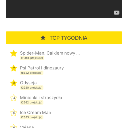
TOP TYGODNIA
Spider-Man. Całkiem nowy dzień
1
(11384 projekcje)
Psi Patrol i dinozaury
2
(8522 projekcje)
Odyseja
3
(3920 projekcje)
Minionki i straszydła
4
(2662 projekcje)
Ice Cream Man
5
(2343 projekcje)
Vaiana
6