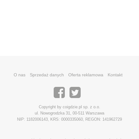
O nas
Sprzedaż danych
Oferta reklamowa
Kontakt
Copyright by coigdzie.pl sp. z o.o.
ul. Nowogrodzka 31, 00-511 Warszawa
NIP: 1182006143, KRS: 0000335060, REGON: 141962729