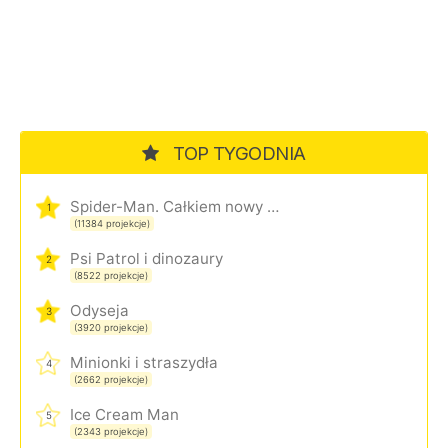
TOP TYGODNIA
Spider-Man. Całkiem nowy dzień
1
(11384 projekcje)
Psi Patrol i dinozaury
2
(8522 projekcje)
Odyseja
3
(3920 projekcje)
Minionki i straszydła
4
(2662 projekcje)
Ice Cream Man
5
(2343 projekcje)