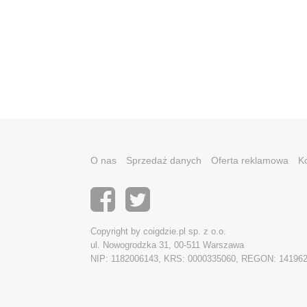
O nas
Sprzedaż danych
Oferta reklamowa
K
Copyright by coigdzie.pl sp. z o.o.
ul. Nowogrodzka 31, 00-511 Warszawa
NIP: 1182006143, KRS: 0000335060, REGON: 14196