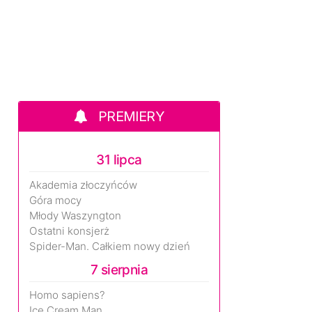
PREMIERY
31 lipca
Akademia złoczyńców
Góra mocy
Młody Waszyngton
Ostatni konsjerż
Spider-Man. Całkiem nowy dzień
7 sierpnia
Homo sapiens?
Ice Cream Man