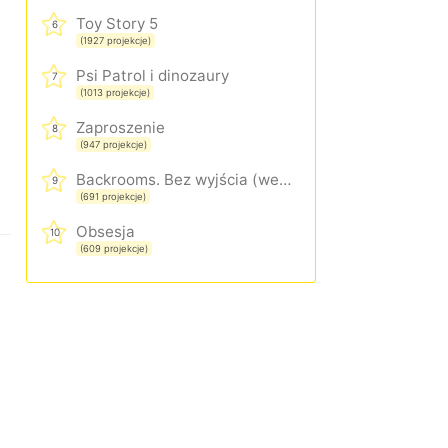
Toy Story 5
6
(1927 projekcje)
Psi Patrol i dinozaury
7
(1013 projekcje)
Zaproszenie
8
(947 projekcje)
Backrooms. Bez wyjścia (wersja rozszerzona)
9
(691 projekcje)
Obsesja
10
(609 projekcje)