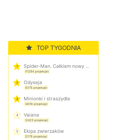
TOP TYGODNIA
Spider-Man. Całkiem nowy dzień
1
(11294 projekcje)
Odyseja
2
(5175 projekcje)
Minionki i straszydła
3
(4016 projekcje)
Vaiana
4
(2423 projekcje)
Ekipa zwierzaków
5
(2179 projekcje)