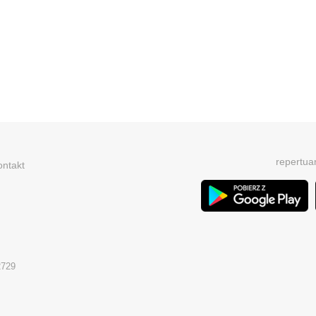
repertua
ontakt
2729