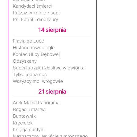
Kandydaci śmierci
Pejzaż w kolorze sepii
Psi Patrol i dinozaury
14 sierpnia
Flavia de Luce
Historie równoległe
Koniec Ulicy Dębowej
Odzyskany
Superfutrzak i złośliwa wiewiórka
Tylko jedna noc
Wszyscy moi wrogowie
21 sierpnia
Arek.Mama.Panorama
Bogaci i martwi
Buntownik
Kręciołek
Księga pustyni
Naznaczony: Wyjście z mrocznego wymiaru