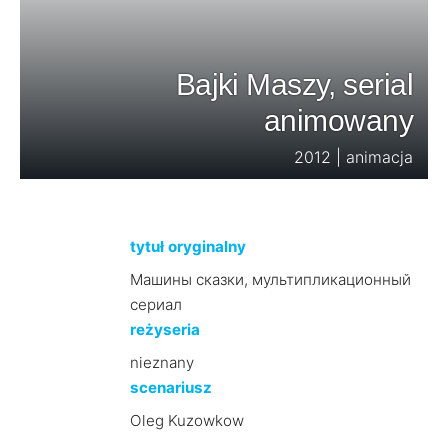
Bajki Maszy, serial
animowany
2012 | animacja
tytuł oryginalny
Машины сказки, мультипликационный
сериал
reżyseria
nieznany
scenariusz
Oleg Kuzowkow