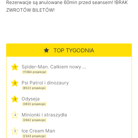
Rezerwacje są anulowane 60min przed seansem! !BRAK
ZWROTÓW BILETÓW!
TOP TYGODNIA
Spider-Man. Całkiem nowy dzień
1
(11384 projekcje)
Psi Patrol i dinozaury
2
(8522 projekcje)
Odyseja
3
(3920 projekcje)
Minionki i straszydła
4
(2662 projekcje)
Ice Cream Man
5
(2343 projekcje)