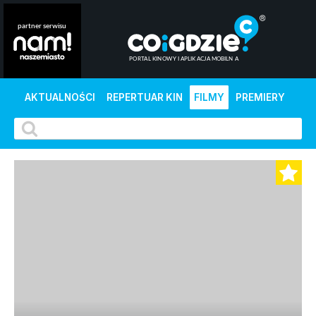
AKTUALNOŚCI
REPERTUAR KIN
FILMY
PREMIERY