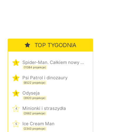
TOP TYGODNIA
Spider-Man. Całkiem nowy dzień
1
(11384 projekcje)
Psi Patrol i dinozaury
2
(8522 projekcje)
Odyseja
3
(3920 projekcje)
Minionki i straszydła
4
(2662 projekcje)
Ice Cream Man
5
(2343 projekcje)