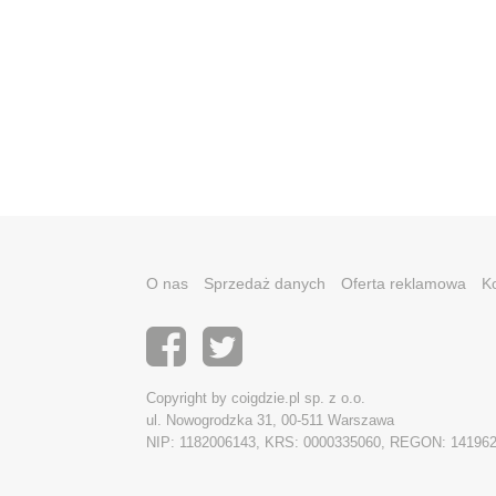
O nas
Sprzedaż danych
Oferta reklamowa
K
Copyright by coigdzie.pl sp. z o.o.
ul. Nowogrodzka 31, 00-511 Warszawa
NIP: 1182006143, KRS: 0000335060, REGON: 14196