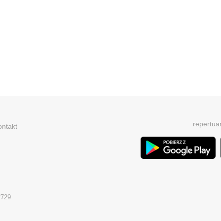
repertua
ontakt
2729