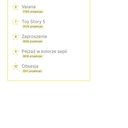
Vaiana
6
(1165 projekcje)
Toy Story 5
7
(1074 projekcje)
Zaproszenie
8
(656 projekcje)
Pejzaż w kolorze sepii
9
(608 projekcje)
Obsesja
10
(501 projekcje)