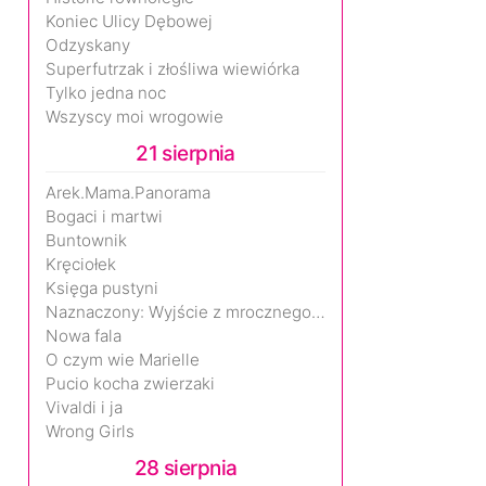
Koniec Ulicy Dębowej
Odzyskany
Superfutrzak i złośliwa wiewiórka
Tylko jedna noc
Wszyscy moi wrogowie
21 sierpnia
Arek.Mama.Panorama
Bogaci i martwi
Buntownik
Kręciołek
Księga pustyni
Naznaczony: Wyjście z mrocznego wymiaru
Nowa fala
O czym wie Marielle
Pucio kocha zwierzaki
Vivaldi i ja
Wrong Girls
28 sierpnia