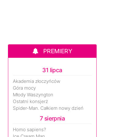
PREMIERY
31 lipca
Akademia złoczyńców
Góra mocy
Młody Waszyngton
Ostatni konsjerż
Spider-Man. Całkiem nowy dzień
7 sierpnia
Homo sapiens?
Ice Cream Man