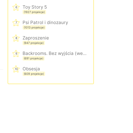
Toy Story 5
6
(1927 projekcje)
Psi Patrol i dinozaury
7
(1013 projekcje)
Zaproszenie
8
(947 projekcje)
Backrooms. Bez wyjścia (wersja rozszerzona)
9
(691 projekcje)
Obsesja
10
(609 projekcje)