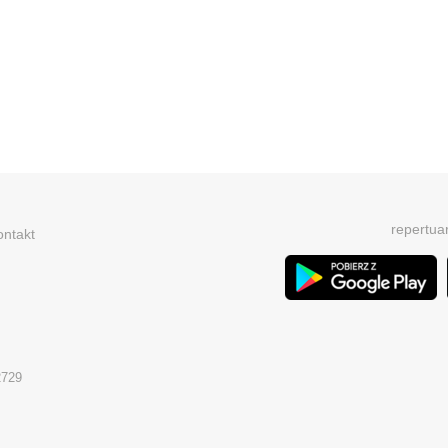
repertua
ontakt
2729