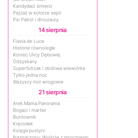
Kandydaci śmierci
Pejzaż w kolorze sepii
Psi Patrol i dinozaury
14 sierpnia
Flavia de Luce
Historie równoległe
Koniec Ulicy Dębowej
Odzyskany
Superfutrzak i złośliwa wiewiórka
Tylko jedna noc
Wszyscy moi wrogowie
21 sierpnia
Arek.Mama.Panorama
Bogaci i martwi
Buntownik
Kręciołek
Księga pustyni
Naznaczony: Wyjście z mrocznego wymiaru