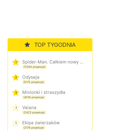
TOP TYGODNIA
Spider-Man. Całkiem nowy dzień
1
(11294 projekcje)
Odyseja
2
(5175 projekcje)
Minionki i straszydła
3
(4016 projekcje)
Vaiana
4
(2423 projekcje)
Ekipa zwierzaków
5
(2179 projekcje)