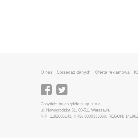
O nas
Sprzedaż danych
Oferta reklamowa
K
Copyright by coigdzie.pl sp. z o.o.
ul. Nowogrodzka 31, 00-511 Warszawa
NIP: 1182006143, KRS: 0000335060, REGON: 14196