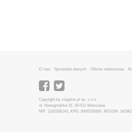
O nas
Sprzedaż danych
Oferta reklamowa
K
Copyright by coigdzie.pl sp. z o.o.
ul. Nowogrodzka 31, 00-511 Warszawa
NIP: 1182006143, KRS: 0000335060, REGON: 14196