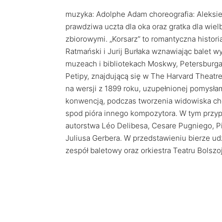
muzyka: Adolphe Adam choreografia: Aleksiej
prawdziwa uczta dla oka oraz gratka dla wiel
zbiorowymi. „Korsarz” to romantyczna historia
Ratmański i Jurij Burłaka wznawiając balet 
muzeach i bibliotekach Moskwy, Petersburga i
Petipy, znajdującą się w The Harvard Theatr
na wersji z 1899 roku, uzupełnionej pomysła
konwencją, podczas tworzenia widowiska ch
spod pióra innego kompozytora. W tym przyp
autorstwa Léo Delibesa, Cesare Pugniego, Pi
Juliusa Gerbera. W przedstawieniu bierze udzi
zespół baletowy oraz orkiestra Teatru Bolszoj