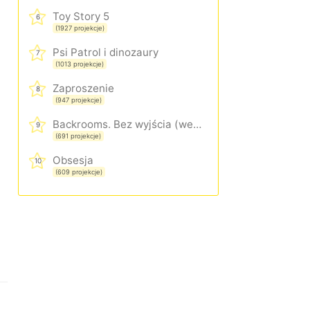
Toy Story 5
6
(1927 projekcje)
Psi Patrol i dinozaury
7
(1013 projekcje)
Zaproszenie
8
(947 projekcje)
Backrooms. Bez wyjścia (wersja rozszerzona)
9
(691 projekcje)
Obsesja
10
(609 projekcje)