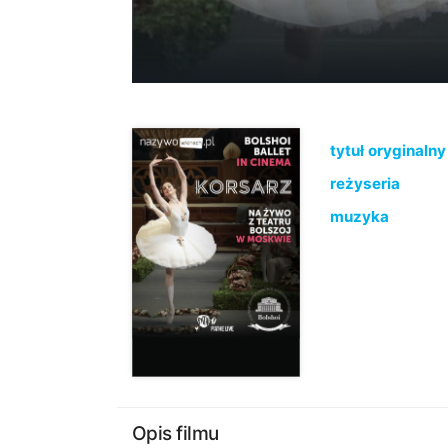
tytuł oryginalny
reżyseria
muzyka
Opis filmu