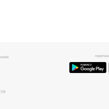
repertua
ontakt
2729