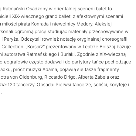
 Ratmański Osadzony w orientalnej scenerii balet to
bicieli XIX-wiecznego grand ballet, z efektownymi scenami
 miłości pirata Konrada i niewolnicy Medory. Aleksiej
wykonali ogromną pracę studiując materiały przechowywane w
 Paryża. Odczytali również notację oryginalnej choreografii
e Collection. „Korsarz” prezentowany w Teatrze Bolszoj bazuje
mi autorstwa Ratmańskiego i Burłaki. Zgodnie z XIX-wieczną
oreografowie często dodawali do partytury tańce pochodzące
adku, prócz muzyki Adama, pojawią się także fragmenty
otra von Oldenburg, Riccardo Drigo, Alberta Zabela oraz
ał 120 tancerzy. Obsada: Pierwsi tancerze, soliści, koryfeje i
.