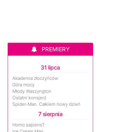
PREMIERY
31 lipca
Akademia złoczyńców
Góra mocy
Młody Waszyngton
Ostatni konsjerż
Spider-Man. Całkiem nowy dzień
7 sierpnia
Homo sapiens?
Ice Cream Man