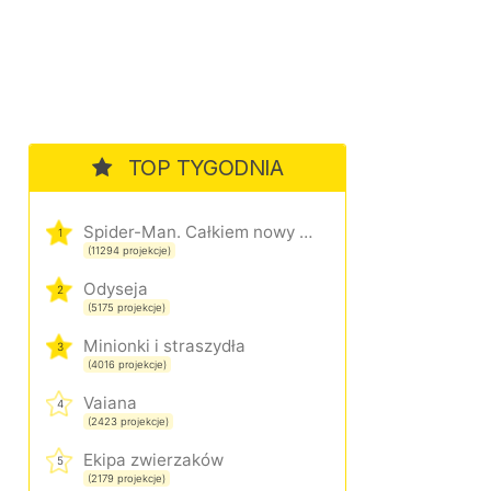
TOP TYGODNIA
Spider-Man. Całkiem nowy dzień
1
(11294 projekcje)
Odyseja
2
(5175 projekcje)
Minionki i straszydła
3
(4016 projekcje)
Vaiana
4
(2423 projekcje)
Ekipa zwierzaków
5
(2179 projekcje)