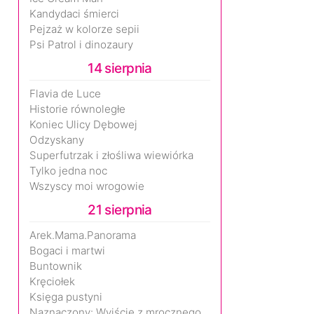
Kandydaci śmierci
Pejzaż w kolorze sepii
Psi Patrol i dinozaury
14 sierpnia
Flavia de Luce
Historie równoległe
Koniec Ulicy Dębowej
Odzyskany
Superfutrzak i złośliwa wiewiórka
Tylko jedna noc
Wszyscy moi wrogowie
21 sierpnia
Arek.Mama.Panorama
Bogaci i martwi
Buntownik
Kręciołek
Księga pustyni
Naznaczony: Wyjście z mrocznego wymiaru