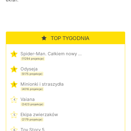
TOP TYGODNIA
Spider-Man. Całkiem nowy dzień
1
(11294 projekcje)
Odyseja
2
(5175 projekcje)
Minionki i straszydła
3
(4016 projekcje)
Vaiana
4
(2423 projekcje)
Ekipa zwierzaków
5
(2179 projekcje)
Toy Story 5
6