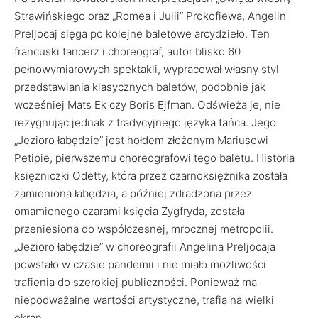
Strawińskiego oraz „Romea i Julii” Prokofiewa, Angelin
Preljocaj sięga po kolejne baletowe arcydzieło. Ten
francuski tancerz i choreograf, autor blisko 60
pełnowymiarowych spektakli, wypracował własny styl
przedstawiania klasycznych baletów, podobnie jak
wcześniej Mats Ek czy Boris Ejfman. Odświeża je, nie
rezygnując jednak z tradycyjnego języka tańca. Jego
„Jezioro łabędzie” jest hołdem złożonym Mariusowi
Petipie, pierwszemu choreografowi tego baletu. Historia
księżniczki Odetty, która przez czarnoksiężnika została
zamieniona łabędzia, a później zdradzona przez
omamionego czarami księcia Zygfryda, została
przeniesiona do współczesnej, mrocznej metropolii.
„Jezioro łabędzie” w choreografii Angelina Preljocaja
powstało w czasie pandemii i nie miało możliwości
trafienia do szerokiej publiczności. Ponieważ ma
niepodważalne wartości artystyczne, trafia na wielki
ekran.