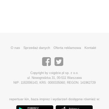
O nas
Sprzedaż danych
Oferta reklamowa
Kontakt
Copyright by coigdzie.pl sp. z o.o.
ul. Nowogrodzka 31, 00-511 Warszawa
NIP: 1182006143, KRS: 0000335060, REGON: 141962729
repertuar kin, baza imprez i wydarzeń dostępne również w: