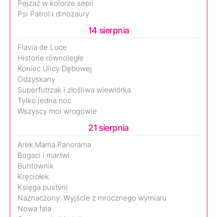
Pejzaż w kolorze sepii
Psi Patrol i dinozaury
14 sierpnia
Flavia de Luce
Historie równoległe
Koniec Ulicy Dębowej
Odzyskany
Superfutrzak i złośliwa wiewiórka
Tylko jedna noc
Wszyscy moi wrogowie
21 sierpnia
Arek.Mama.Panorama
Bogaci i martwi
Buntownik
Kręciołek
Księga pustyni
Naznaczony: Wyjście z mrocznego wymiaru
Nowa fala