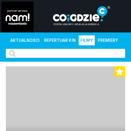
AKTUALNOŚCI
REPERTUAR KIN
FILMY
PREMIERY