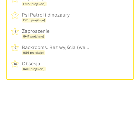
(1927 projekcje)
Psi Patrol i dinozaury
7
(1013 projekcje)
Zaproszenie
8
(947 projekcje)
Backrooms. Bez wyjścia (wersja rozszerzona)
9
(691 projekcje)
Obsesja
10
(609 projekcje)