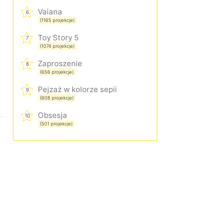
Vaiana
6
(1165 projekcje)
Toy Story 5
7
(1074 projekcje)
Zaproszenie
8
(656 projekcje)
Pejzaż w kolorze sepii
9
(608 projekcje)
Obsesja
10
(501 projekcje)