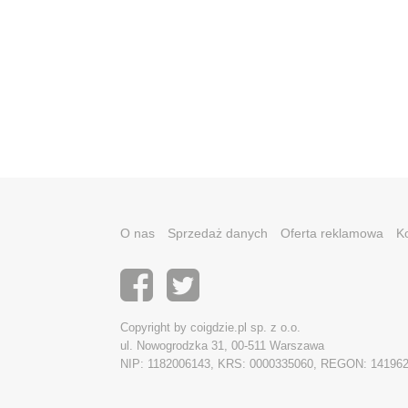
O nas
Sprzedaż danych
Oferta reklamowa
K
Copyright by coigdzie.pl sp. z o.o.
ul. Nowogrodzka 31, 00-511 Warszawa
NIP: 1182006143, KRS: 0000335060, REGON: 14196