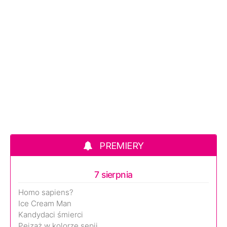
PREMIERY
7 sierpnia
Homo sapiens?
Ice Cream Man
Kandydaci śmierci
Pejzaż w kolorze sepii