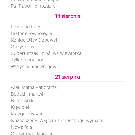
Psi Patrol i dinozaury
14 sierpnia
Flavia de Luce
Historie równoległe
Koniec Ulicy Dębowej
Odzyskany
Superfutrzak i złośliwa wiewiórka
Tylko jedna noc
Wszyscy moi wrogowie
21 sierpnia
Arek.Mama.Panorama
Bogaci i martwi
Buntownik
Kręciołek
Księga pustyni
Naznaczony: Wyjście z mrocznego wymiaru
Nowa fala
O czym wie Marielle