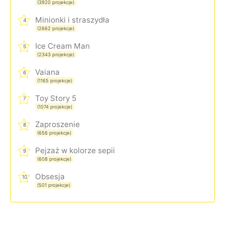
(3920 projekcje)
Minionki i straszydła
4
(2662 projekcje)
Ice Cream Man
5
(2343 projekcje)
Vaiana
6
(1165 projekcje)
Toy Story 5
7
(1074 projekcje)
Zaproszenie
8
(656 projekcje)
Pejzaż w kolorze sepii
9
(608 projekcje)
Obsesja
10
(501 projekcje)