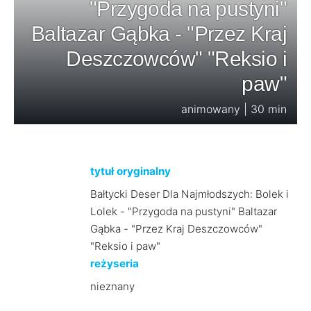
"Przygoda na pustyni"
Baltazar Gąbka - "Przez Kraj
Deszczowców" "Reksio i
paw"
animowany | 30 min
tytuł oryginalny
Bałtycki Deser Dla Najmłodszych: Bolek i
Lolek - "Przygoda na pustyni" Baltazar
Gąbka - "Przez Kraj Deszczowców"
"Reksio i paw"
reżyseria
nieznany