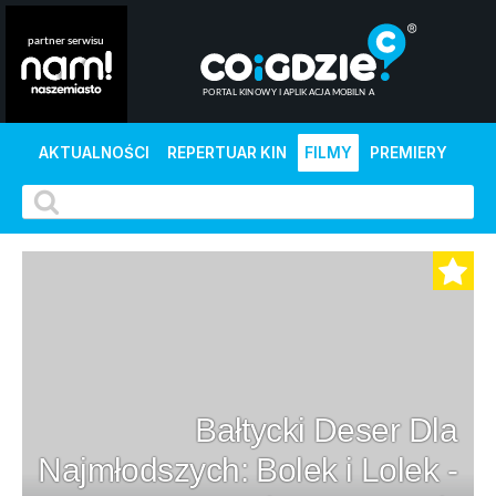
AKTUALNOŚCI
REPERTUAR KIN
FILMY
PREMIERY
Bałtycki Deser Dla
Najmłodszych: Bolek i Lolek -