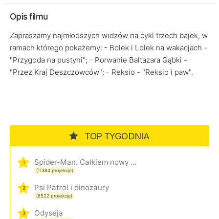
Opis filmu
Zapraszamy najmłodszych widzów na cykl trzech bajek, w
ramach którego pokażemy: - Bolek i Lolek na wakacjach -
"Przygoda na pustyni"; - Porwanie Baltazara Gąbki -
"Przez Kraj Deszczowców"; - Reksio - "Reksio i paw".
TOP TYGODNIA
Spider-Man. Całkiem nowy dzień
1
(11384 projekcje)
Psi Patrol i dinozaury
2
(8522 projekcje)
Odyseja
3