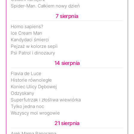
Spider-Man. Całkiem nowy dzień
7 sierpnia
Homo sapiens?
Ice Cream Man
Kandydaci śmierci
Pejzaż w kolorze sepii
Psi Patrol i dinozaury
14 sierpnia
Flavia de Luce
Historie równoległe
Koniec Ulicy Dębowej
Odzyskany
Superfutrzak i złośliwa wiewiórka
Tylko jedna noc
Wszyscy moi wrogowie
21 sierpnia
Arek.Mama.Panorama