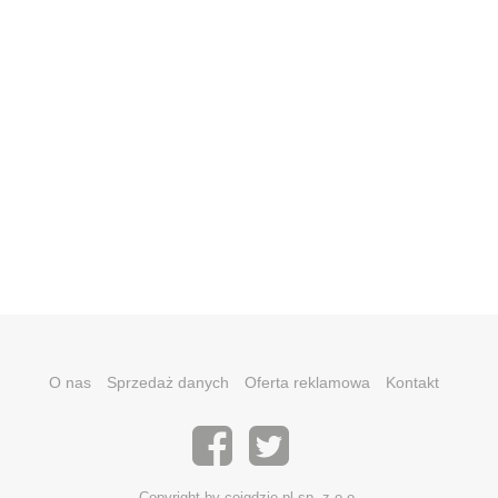
O nas
Sprzedaż danych
Oferta reklamowa
Kontakt
Copyright by coigdzie.pl sp. z o.o.