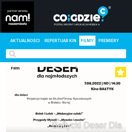
AKTUALNOŚCI
REPERTUAR KIN
FILMY
PREMIERY
Bałtycki Deser Dla