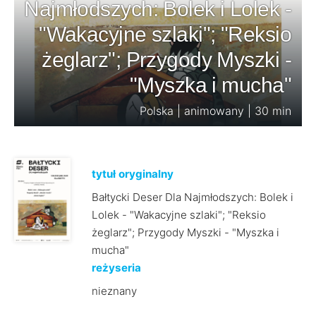
Najmłodszych: Bolek i Lolek -
"Wakacyjne szlaki"; "Reksio
żeglarz"; Przygody Myszki -
"Myszka i mucha"
Polska | animowany | 30 min
tytuł oryginalny
Bałtycki Deser Dla Najmłodszych: Bolek i
Lolek - "Wakacyjne szlaki"; "Reksio
żeglarz"; Przygody Myszki - "Myszka i
mucha"
reżyseria
nieznany