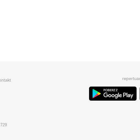
repertua
ontakt
2729