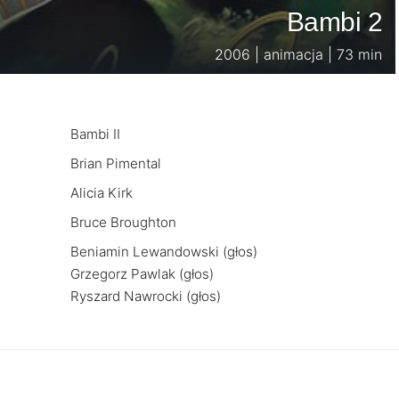
Bambi 2
2006 | animacja | 73 min
Bambi II
Brian Pimental
Alicia Kirk
Bruce Broughton
Beniamin Lewandowski (głos)
Grzegorz Pawlak (głos)
Ryszard Nawrocki (głos)