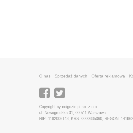
O nas
Sprzedaż danych
Oferta reklamowa
K
Copyright by coigdzie.pl sp. z o.o.
ul. Nowogrodzka 31, 00-511 Warszawa
NIP: 1182006143, KRS: 0000335060, REGON: 14196