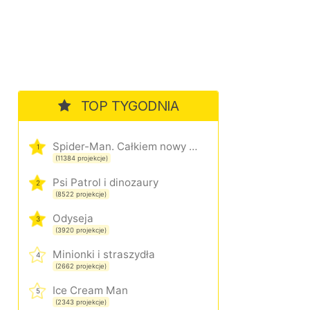
TOP TYGODNIA
Spider-Man. Całkiem nowy dzień
1
(11384 projekcje)
Psi Patrol i dinozaury
2
(8522 projekcje)
Odyseja
3
(3920 projekcje)
Minionki i straszydła
4
(2662 projekcje)
Ice Cream Man
5
(2343 projekcje)