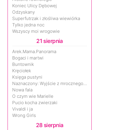
Koniec Ulicy Dębowej
Odzyskany
Superfutrzak i złośliwa wiewiórka
Tylko jedna noc
Wszyscy moi wrogowie
21 sierpnia
Arek.Mama.Panorama
Bogaci i martwi
Buntownik
Kręciołek
Księga pustyni
Naznaczony: Wyjście z mrocznego wymiaru
Nowa fala
O czym wie Marielle
Pucio kocha zwierzaki
Vivaldi i ja
Wrong Girls
28 sierpnia