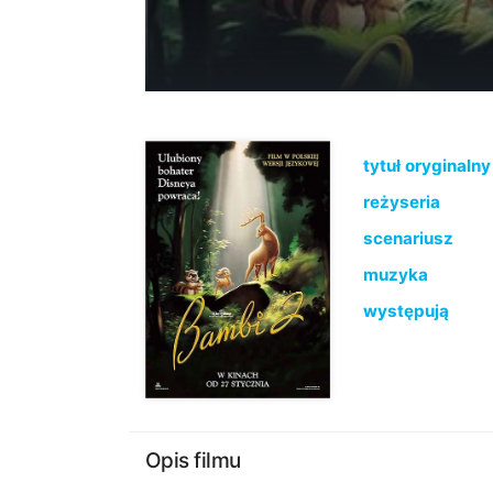
tytuł oryginalny
reżyseria
scenariusz
muzyka
występują
Opis filmu