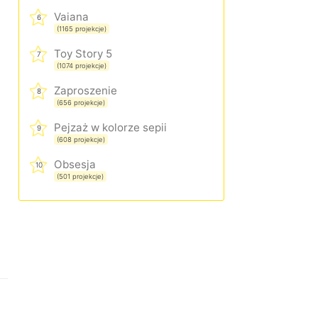
Vaiana
6
(1165 projekcje)
Toy Story 5
7
(1074 projekcje)
Zaproszenie
8
(656 projekcje)
Pejzaż w kolorze sepii
9
(608 projekcje)
Obsesja
10
(501 projekcje)