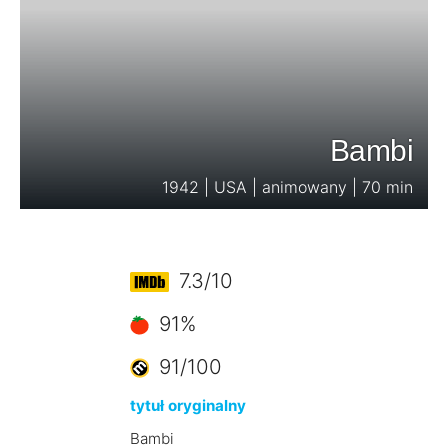
Bambi
1942 | USA | animowany | 70 min
7.3/10
91%
91/100
tytuł oryginalny
Bambi