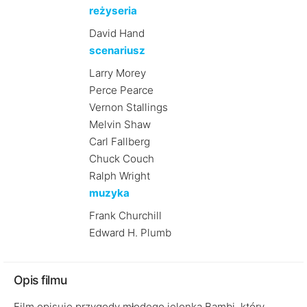
reżyseria
David Hand
scenariusz
Larry Morey
Perce Pearce
Vernon Stallings
Melvin Shaw
Carl Fallberg
Chuck Couch
Ralph Wright
muzyka
Frank Churchill
Edward H. Plumb
Opis filmu
Film opisuje przygody młodego jelonka Bambi, który