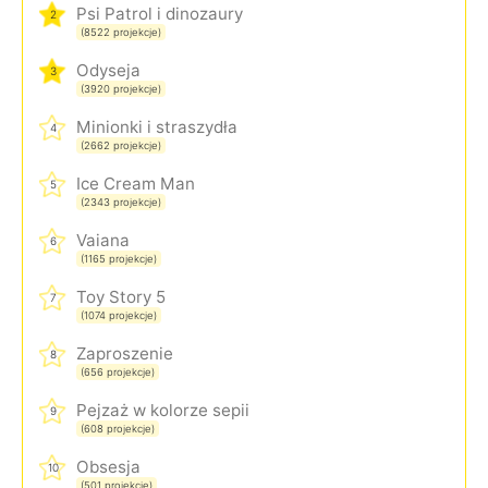
Psi Patrol i dinozaury
2
(8522 projekcje)
Odyseja
3
(3920 projekcje)
Minionki i straszydła
4
(2662 projekcje)
Ice Cream Man
5
(2343 projekcje)
Vaiana
6
(1165 projekcje)
Toy Story 5
7
(1074 projekcje)
Zaproszenie
8
(656 projekcje)
Pejzaż w kolorze sepii
9
(608 projekcje)
Obsesja
10
(501 projekcje)