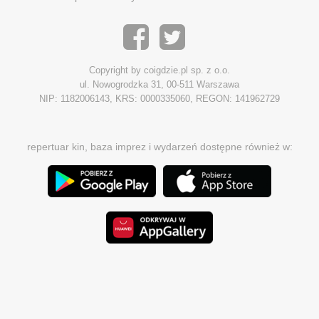
Copyright by coigdzie.pl sp. z o.o.
ul. Nowogrodzka 31, 00-511 Warszawa
NIP: 1182006143, KRS: 0000335060, REGON: 141962729
repertuar kin, baza imprez i wydarzeń dostępne również w: