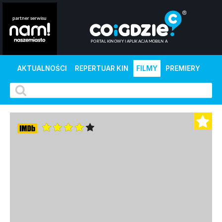
AKTUALNOŚCI
REPERTUAR KIN
FILMY
PREMIERY