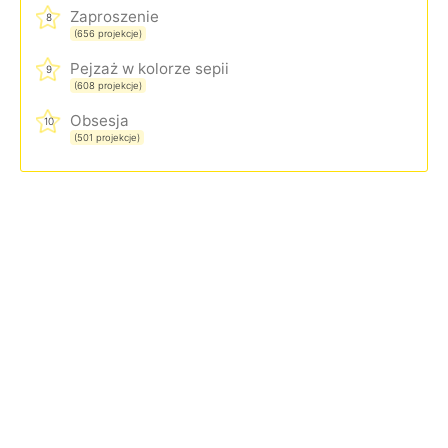
Zaproszenie
8
(656 projekcje)
Pejzaż w kolorze sepii
9
(608 projekcje)
Obsesja
10
(501 projekcje)