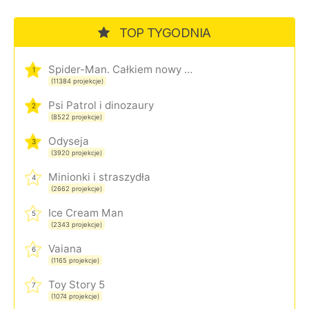
TOP TYGODNIA
Spider-Man. Całkiem nowy dzień
1
(11384 projekcje)
Psi Patrol i dinozaury
2
(8522 projekcje)
Odyseja
3
(3920 projekcje)
Minionki i straszydła
4
(2662 projekcje)
Ice Cream Man
5
(2343 projekcje)
Vaiana
6
(1165 projekcje)
Toy Story 5
7
(1074 projekcje)