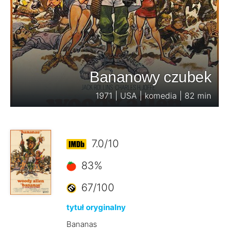
Bananowy czubek
1971 | USA | komedia | 82 min
7.0/10
83%
67/100
tytuł oryginalny
Bananas