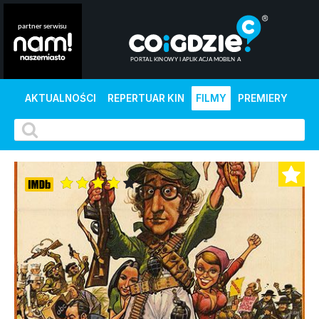
AKTUALNOŚCI
REPERTUAR KIN
FILMY
PREMIERY