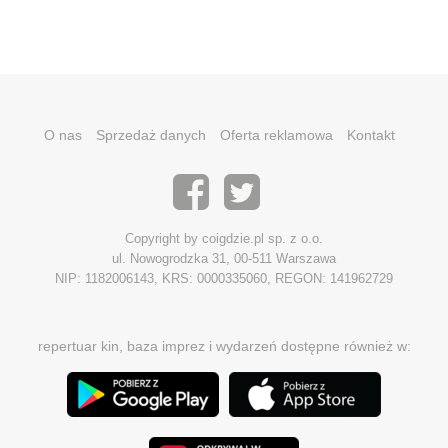
O nas
Sprzedaż danych
Oferta reklamowa
Kontakt
Copyright by coigdzie.pl sp. z o.o.
ul. Nowogrodzka 31, 00-511 Warszawa
NIP: 1182006143, KRS: 0000335060, REGON: 141962729
repertuar kin, baza imprez i wydarzeń dostępne również w: