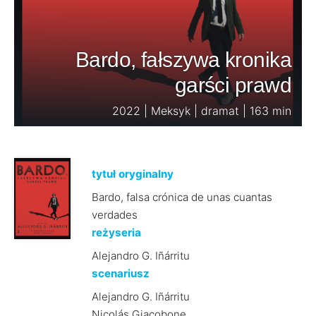
Bardo, fałszywa kronika
garści prawd
2022 | Meksyk | dramat | 163 min
tytuł oryginalny
Bardo, falsa crónica de unas cuantas
verdades
reżyseria
Alejandro G. Iñárritu
scenariusz
Alejandro G. Iñárritu
Nicolás Giacobone