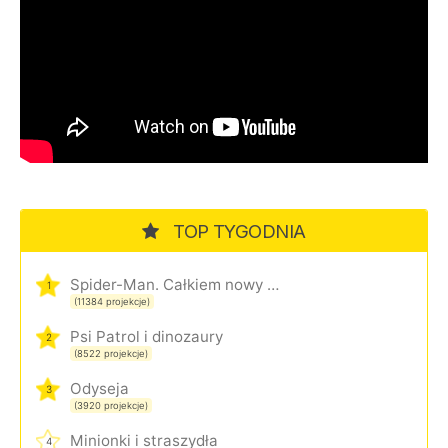
TOP TYGODNIA
Spider-Man. Całkiem nowy dzień
1
(11384 projekcje)
Psi Patrol i dinozaury
2
(8522 projekcje)
Odyseja
3
(3920 projekcje)
Minionki i straszydła
4