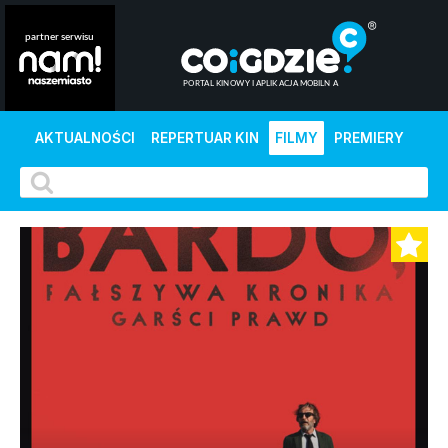
AKTUALNOŚCI
REPERTUAR KIN
FILMY
PREMIERY