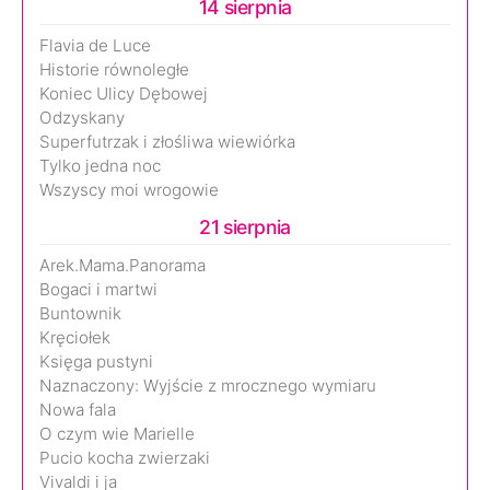
14 sierpnia
Flavia de Luce
Historie równoległe
Koniec Ulicy Dębowej
Odzyskany
Superfutrzak i złośliwa wiewiórka
Tylko jedna noc
Wszyscy moi wrogowie
21 sierpnia
Arek.Mama.Panorama
Bogaci i martwi
Buntownik
Kręciołek
Księga pustyni
Naznaczony: Wyjście z mrocznego wymiaru
Nowa fala
O czym wie Marielle
Pucio kocha zwierzaki
Vivaldi i ja