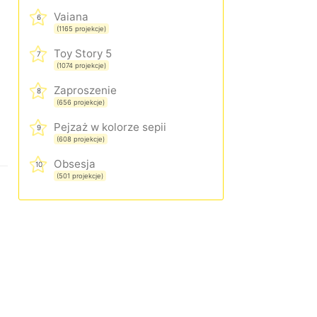
Vaiana
6
(1165 projekcje)
Toy Story 5
7
(1074 projekcje)
Zaproszenie
8
(656 projekcje)
Pejzaż w kolorze sepii
9
(608 projekcje)
Obsesja
10
(501 projekcje)