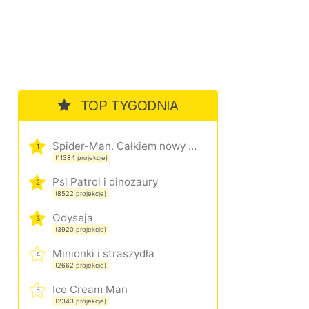
TOP TYGODNIA
Spider-Man. Całkiem nowy dzień
1
(11384 projekcje)
Psi Patrol i dinozaury
2
(8522 projekcje)
Odyseja
3
(3920 projekcje)
Minionki i straszydła
4
(2662 projekcje)
Ice Cream Man
5
(2343 projekcje)