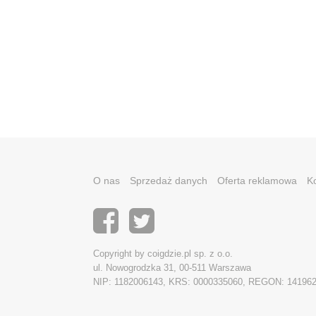
O nas
Sprzedaż danych
Oferta reklamowa
K
Copyright by coigdzie.pl sp. z o.o.
ul. Nowogrodzka 31, 00-511 Warszawa
NIP: 1182006143, KRS: 0000335060, REGON: 14196