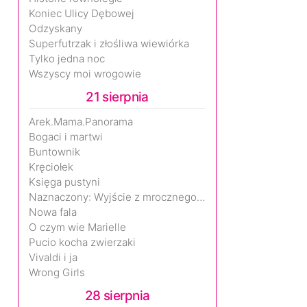
Koniec Ulicy Dębowej
Odzyskany
Superfutrzak i złośliwa wiewiórka
Tylko jedna noc
Wszyscy moi wrogowie
21 sierpnia
Arek.Mama.Panorama
Bogaci i martwi
Buntownik
Kręciołek
Księga pustyni
Naznaczony: Wyjście z mrocznego wymiaru
Nowa fala
O czym wie Marielle
Pucio kocha zwierzaki
Vivaldi i ja
Wrong Girls
28 sierpnia