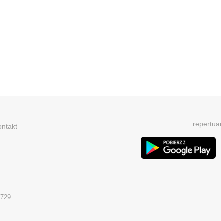
repertua
ontakt
2729