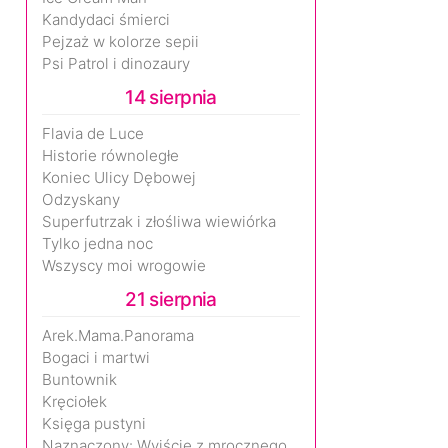
Kandydaci śmierci
Pejzaż w kolorze sepii
Psi Patrol i dinozaury
14 sierpnia
Flavia de Luce
Historie równoległe
Koniec Ulicy Dębowej
Odzyskany
Superfutrzak i złośliwa wiewiórka
Tylko jedna noc
Wszyscy moi wrogowie
21 sierpnia
Arek.Mama.Panorama
Bogaci i martwi
Buntownik
Kręciołek
Księga pustyni
Naznaczony: Wyjście z mrocznego wymiaru