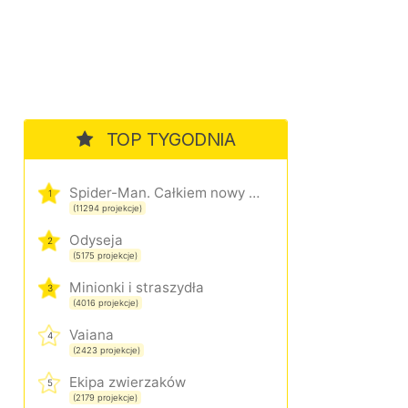
TOP TYGODNIA
Spider-Man. Całkiem nowy dzień
1
(11294 projekcje)
Odyseja
2
(5175 projekcje)
Minionki i straszydła
3
(4016 projekcje)
Vaiana
4
(2423 projekcje)
Ekipa zwierzaków
5
(2179 projekcje)