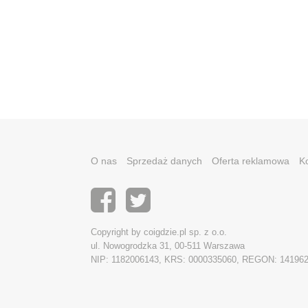
O nas
Sprzedaż danych
Oferta reklamowa
K
Copyright by coigdzie.pl sp. z o.o.
ul. Nowogrodzka 31, 00-511 Warszawa
NIP: 1182006143, KRS: 0000335060, REGON: 14196