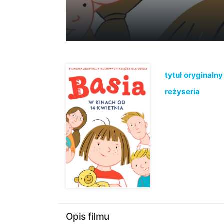
tytuł oryginalny
reżyseria
Opis filmu