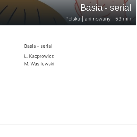
Basia - serial
Polska | animowany | 53 min
Basia - serial
Ł. Kacprowicz
M. Wasilewski