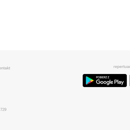
repertua
ontakt
2729