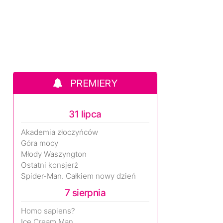
PREMIERY
31 lipca
Akademia złoczyńców
Góra mocy
Młody Waszyngton
Ostatni konsjerż
Spider-Man. Całkiem nowy dzień
7 sierpnia
Homo sapiens?
Ice Cream Man