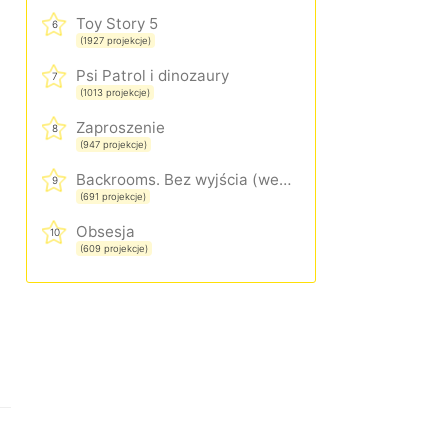
Toy Story 5
6
(1927 projekcje)
Psi Patrol i dinozaury
7
(1013 projekcje)
Zaproszenie
8
(947 projekcje)
Backrooms. Bez wyjścia (wersja rozszerzona)
9
(691 projekcje)
Obsesja
10
(609 projekcje)