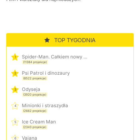
TOP TYGODNIA
Spider-Man. Całkiem nowy dzień
1
(11384 projekcje)
Psi Patrol i dinozaury
2
(8522 projekcje)
Odyseja
3
(3920 projekcje)
Minionki i straszydła
4
(2662 projekcje)
Ice Cream Man
5
(2343 projekcje)
Vaiana
6