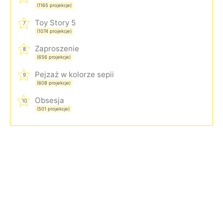
(1165 projekcje)
Toy Story 5
7
(1074 projekcje)
Zaproszenie
8
(656 projekcje)
Pejzaż w kolorze sepii
9
(608 projekcje)
Obsesja
10
(501 projekcje)