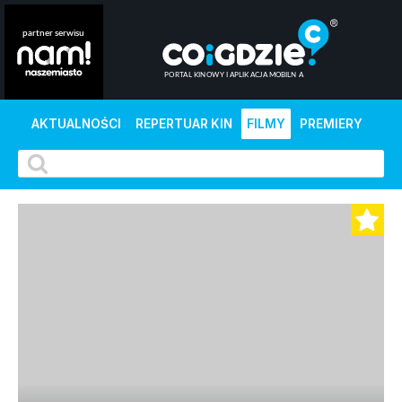
AKTUALNOŚCI
REPERTUAR KIN
FILMY
PREMIERY