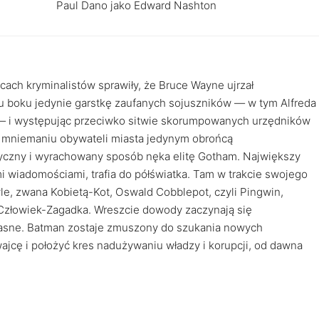
Paul Dano jako Edward Nashton
cach kryminalistów sprawiły, że Bruce Wayne ujrzał
 u boku jedynie garstkę zaufanych sojuszników — w tym Alfreda
— i występując przeciwko sitwie skorumpowanych urzędników
 w mniemaniu obywateli miasta jedynym obrońcą
tyczny i wyrachowany sposób nęka elitę Gotham. Największy
i wiadomościami, trafia do półświatka. Tam w trakcie swojego
yle, zwana Kobietą-Kot, Oswald Cobblepot, czyli Pingwin,
 Człowiek-Zagadka. Wreszcie dowody zaczynają się
 jasne. Batman zostaje zmuszony do szukania nowych
cę i położyć kres nadużywaniu władzy i korupcji, od dawna