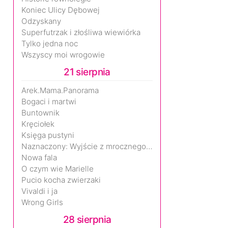
Koniec Ulicy Dębowej
Odzyskany
Superfutrzak i złośliwa wiewiórka
Tylko jedna noc
Wszyscy moi wrogowie
21 sierpnia
Arek.Mama.Panorama
Bogaci i martwi
Buntownik
Kręciołek
Księga pustyni
Naznaczony: Wyjście z mrocznego wymiaru
Nowa fala
O czym wie Marielle
Pucio kocha zwierzaki
Vivaldi i ja
Wrong Girls
28 sierpnia