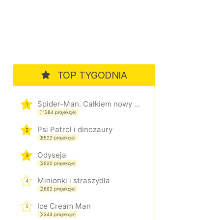
TOP TYGODNIA
Spider-Man. Całkiem nowy dzień
1
(11384 projekcje)
Psi Patrol i dinozaury
2
(8522 projekcje)
Odyseja
3
(3920 projekcje)
Minionki i straszydła
4
(2662 projekcje)
Ice Cream Man
5
(2343 projekcje)