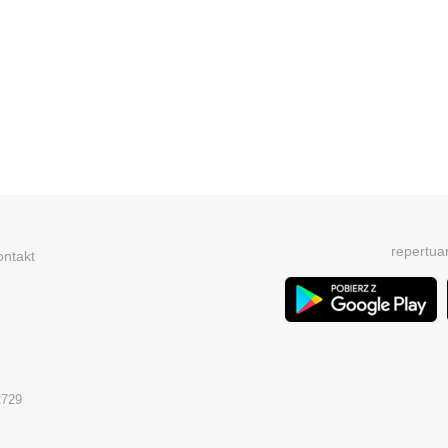
repertua
ontakt
2729