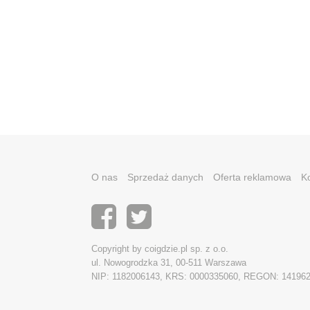
O nas
Sprzedaż danych
Oferta reklamowa
K
Copyright by coigdzie.pl sp. z o.o.
ul. Nowogrodzka 31, 00-511 Warszawa
NIP: 1182006143, KRS: 0000335060, REGON: 14196