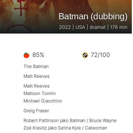
Batman (dubbing)
2022 | USA | dramat | 176 min
85%
72/100
The Batman
Matt Reeves
Matt Reeves
Mattson Tomlin
Michael Giacchino
Greig Fraser
Robert Pattinson jako Batman / Bruce Wayne
Zoë Kravitz jako Selina Kyle / Catwoman