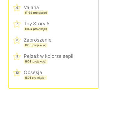
Vaiana
6
(1165 projekcje)
Toy Story 5
7
(1074 projekcje)
Zaproszenie
8
(656 projekcje)
Pejzaż w kolorze sepii
9
(608 projekcje)
Obsesja
10
(501 projekcje)